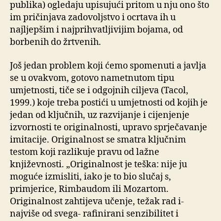
publika) ogledaju upisujući pritom u nju ono što
im pričinjava zadovoljstvo i ocrtava ih u
najljepšim i najprihvatljivijim bojama, od
borbenih do žrtvenih.
Još jedan problem koji ćemo spomenuti a javlja
se u ovakvom, gotovo nametnutom tipu
umjetnosti, tiče se i odgojnih ciljeva (Tacol,
1999.) koje treba postići u umjetnosti od kojih je
jedan od ključnih, uz razvijanje i cijenjenje
izvornosti te originalnosti, upravo sprječavanje
imitacije. Originalnost se smatra ključnim
testom koji razlikuje pravu od lažne
književnosti. „Originalnost je teška: nije ju
moguće izmisliti, iako je to bio slučaj s,
primjerice, Rimbaudom ili Mozartom.
Originalnost zahtijeva učenje, težak rad i-
najviše od svega- rafinirani senzibilitet i