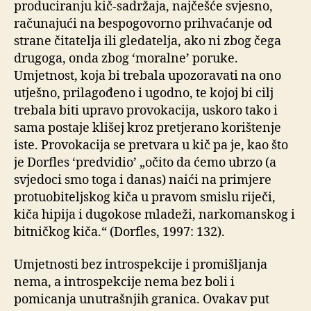
produciranju kič-sadržaja, najčešće svjesno,
računajući na bespogovorno prihvaćanje od
strane čitatelja ili gledatelja, ako ni zbog čega
drugoga, onda zbog ‘moralne’ poruke.
Umjetnost, koja bi trebala upozoravati na ono
utješno, prilagođeno i ugodno, te kojoj bi cilj
trebala biti upravo provokacija, uskoro tako i
sama postaje klišej kroz pretjerano korištenje
iste. Provokacija se pretvara u kič pa je, kao što
je Dorfles ‘predvidio’ „očito da ćemo ubrzo (a
svjedoci smo toga i danas) naići na primjere
protuobiteljskog kiča u pravom smislu riječi,
kiča hipija i dugokose mladeži, narkomanskog i
bitničkog kiča.“ (Dorfles, 1997: 132).
Umjetnosti bez introspekcije i promišljanja
nema, a introspekcije nema bez boli i
pomicanja unutrašnjih granica. Ovakav put