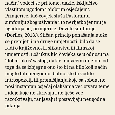
način’ vodeći se pri tome, dakle, isključivo
vlastitom ugodom i ‘dobrim osjećajem’.
Primjerice, kič-čovjek sluša Pastoralnu
simfoniju zbog uživanja i to nerijetko jer mu je
ugodnija od, primjerice, Devete simfonije
(Dorfles, 2018.). Sličan princip ponašanja može
se prenijeti i na druge umjetnosti, bilo da se
radi o književnosti, slikarstvu ili filmskoj
umjetnosti. Loš ukus kič-čovjeka se u odnosu na
‘dobar ukus’ sastoji, dakle, najvećim dijelom od
toga da se izbjegne ono što bi na bilo koji način
moglo biti neugodno, bolno, što bi vodilo
introspekciji ili promišljanju koje sa sobom ne
nosi instantan osjećaj olakšanja već otvara teme
i ideje koje ne skrivaju i ne tješe već
razotkrivaju, ranjavaju i postavljaju neugodna
pitanja.