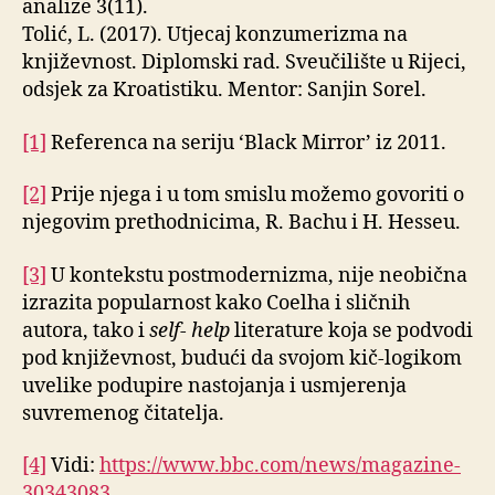
analize 3(11).
Tolić, L. (2017). Utjecaj konzumerizma na
književnost. Diplomski rad. Sveučilište u Rijeci,
odsjek za Kroatistiku. Mentor: Sanjin Sorel.
[1]
Referenca na seriju ‘Black Mirror’ iz 2011.
[2]
Prije njega i u tom smislu možemo govoriti o
njegovim prethodnicima, R. Bachu i H. Hesseu.
[3]
U kontekstu postmodernizma, nije neobična
izrazita popularnost kako Coelha i sličnih
autora, tako i
self- help
literature koja se podvodi
pod književnost, budući da svojom kič-logikom
uvelike podupire nastojanja i usmjerenja
suvremenog čitatelja.
[4]
Vidi:
https://www.bbc.com/news/magazine-
30343083