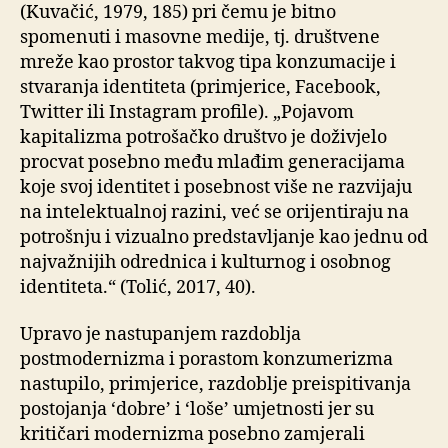
(Kuvačić, 1979, 185) pri čemu je bitno
spomenuti i masovne medije, tj. društvene
mreže kao prostor takvog tipa konzumacije i
stvaranja identiteta (primjerice, Facebook,
Twitter ili Instagram profile). „Pojavom
kapitalizma potrošačko društvo je doživjelo
procvat posebno među mlađim generacijama
koje svoj identitet i posebnost više ne razvijaju
na intelektualnoj razini, već se orijentiraju na
potrošnju i vizualno predstavljanje kao jednu od
najvažnijih odrednica i kulturnog i osobnog
identiteta.“ (Tolić, 2017, 40).
Upravo je nastupanjem razdoblja
postmodernizma i porastom konzumerizma
nastupilo, primjerice, razdoblje preispitivanja
postojanja ‘dobre’ i ‘loše’ umjetnosti jer su
kritičari modernizma posebno zamjerali