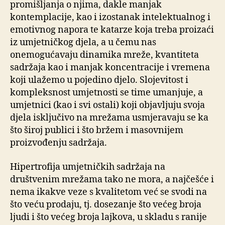
promišljanja o njima, dakle manjak
kontemplacije, kao i izostanak intelektualnog i
emotivnog napora te katarze koja treba proizaći
iz umjetničkog djela, a u čemu nas
onemogućavaju dinamika mreže, kvantiteta
sadržaja kao i manjak koncentracije i vremena
koji ulažemo u pojedino djelo. Slojevitost i
kompleksnost umjetnosti se time umanjuje, a
umjetnici (kao i svi ostali) koji objavljuju svoja
djela isključivo na mrežama usmjeravaju se ka
što široj publici i što bržem i masovnijem
proizvođenju sadržaja.
Hipertrofija umjetničkih sadržaja na
društvenim mrežama tako ne mora, a najčešće i
nema ikakve veze s kvalitetom već se svodi na
što veću prodaju, tj. dosezanje što većeg broja
ljudi i što većeg broja lajkova, u skladu s ranije