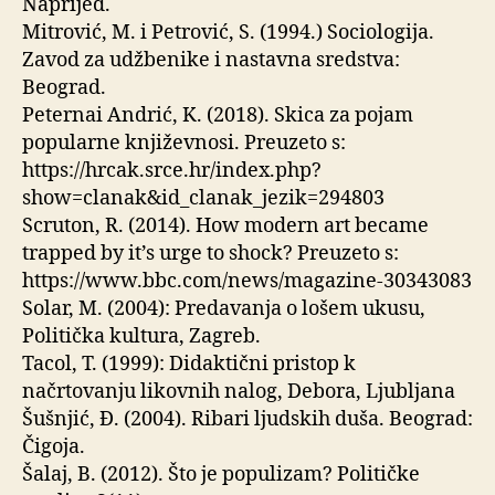
Naprijed.
Mitrović, M. i Petrović, S. (1994.) Sociologija.
Zavod za udžbenike i nastavna sredstva:
Beograd.
Peternai Andrić, K. (2018). Skica za pojam
popularne književnosi. Preuzeto s:
https://hrcak.srce.hr/index.php?
show=clanak&id_clanak_jezik=294803
Scruton, R. (2014). How modern art became
trapped by it’s urge to shock? Preuzeto s:
https://www.bbc.com/news/magazine-30343083
Solar, M. (2004): Predavanja o lošem ukusu,
Politička kultura, Zagreb.
Tacol, T. (1999): Didaktični pristop k
načrtovanju likovnih nalog, Debora, Ljubljana
Šušnjić, Đ. (2004). Ribari ljudskih duša. Beograd:
Čigoja.
Šalaj, B. (2012). Što je populizam? Političke