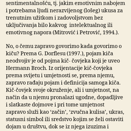
sentimentalnošću, tj. jakim emotivnim nabojem
i potrebama ljudi nerazvijenog (lošeg) ukusa za
trenutnim užitkom i zadovoljstvom bez
uključivanja bilo kakvog intelektualnog ili
emotivnog napora (Mitrović i Petrović, 1994.).
No, o čemu zapravo govorimo kada govorimo o
kiču? Prema G. Dorflesu (1997.), pojam kiča
neodvojiv je od pojma kič- čovjeka koji je uveo
Hermann Broch. Iz orijentacije kič-čovjeka
prema svijetu i umjetnosti se, prema njemu,
zapravo rađaju pojam i definicija samoga kiča.
Kič-čovjek svoje okruženje, ali i umjetnost, na
način da u njemu pronalazi ugodne, dopadljive
i slatkaste dojmove i pri tome umjetnost
zapravo služi kao ‘začin’, ‘zvučna kulisa’, ukras,
statusni simbol ili sredstvo kojim se želi ostaviti
dojam u društvu, dok se iz njega izuzima i