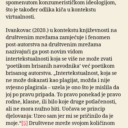
spomenutom konzumerističkom ideologijom,
što je također odlika kiča u kontekstu
virtualnosti.
Ivankovac (2020.) u kontekstu književnosti na
društvenim mrežama zamjećuje i fenomen
post-autorstva na društvenim mrežama
nazivajući ga post-novim vidom
intertekstualnosti koja se više ne može zvati
‘poetikom brisanih navodnika’ već poetikom
brisanog autorstva. „Intertekstualnost, koja se
ne može dokazati kao plagijat, možda i nije
svjesno plagirala – uzela je ono što je mislila da
joj po pravu pripada. To pravo ponekad je pravo
rodne, klasne, ili bilo koje druge potlačenosti,
ali ne mora nužno biti. Uočava se princip
djelovanja: Uzeo sam jer mi se pričinilo da je
moje.“
[5]
Društvene mreže svojom količinom