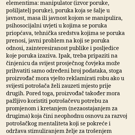
elementima: manipulator (izvor poruke,
pošiljatelj poruke), poruka koja se šalje u
javnost, masa ili javnost kojom se manipulira,
psihosocijalni uvjeti u kojima se poruka
priopćava, tehnička sredstva kojima se poruka
prenosi, javni problem na koji se poruka
odnosi, zainteresiranost publike i posljedice
koje poruka izaziva. Ipak, treba pripaziti na
činjenicu da svijest prosječnog čovjeka može
prihvatiti samo određeni broj podataka, stoga
proizvođač mora vješto reklamirati robu ako u
svijesti potrošača želi zauzeti mjesto prije
drugih. Pored toga, proizvođač također mora
pažljivo koristiti potrošačevu potrebu za
promjenom i kretanjem (nezaostajanjem za
drugima) koja čini neophodnu osnovu za razvoj
potrošačkog mentaliteta koji se pokreće i
održava stimuliranjem želje za trošenjem