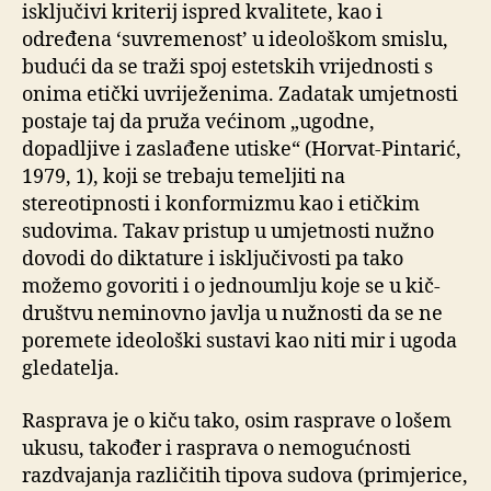
isključivi kriterij ispred kvalitete, kao i
određena ‘suvremenost’ u ideološkom smislu,
budući da se traži spoj estetskih vrijednosti s
onima etički uvriježenima. Zadatak umjetnosti
postaje taj da pruža većinom „ugodne,
dopadljive i zaslađene utiske“ (Horvat-Pintarić,
1979, 1), koji se trebaju temeljiti na
stereotipnosti i konformizmu kao i etičkim
sudovima. Takav pristup u umjetnosti nužno
dovodi do diktature i isključivosti pa tako
možemo govoriti i o jednoumlju koje se u kič-
društvu neminovno javlja u nužnosti da se ne
poremete ideološki sustavi kao niti mir i ugoda
gledatelja.
Rasprava je o kiču tako, osim rasprave o lošem
ukusu, također i rasprava o nemogućnosti
razdvajanja različitih tipova sudova (primjerice,