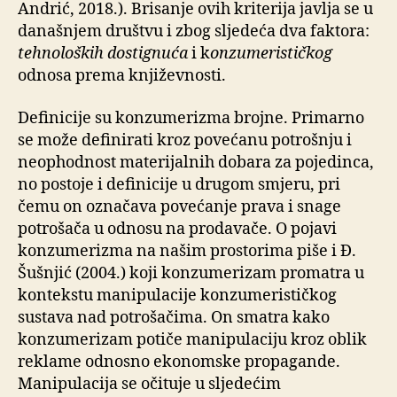
Andrić, 2018.). Brisanje ovih kriterija javlja se u
današnjem društvu i zbog sljedeća dva faktora:
tehnoloških dostignuća
i k
onzumerističkog
odnosa prema književnosti.
Definicije su konzumerizma brojne. Primarno
se može definirati kroz povećanu potrošnju i
neophodnost materijalnih dobara za pojedinca,
no postoje i definicije u drugom smjeru, pri
čemu on označava povećanje prava i snage
potrošača u odnosu na prodavače. O pojavi
konzumerizma na našim prostorima piše i Đ.
Šušnjić (2004.) koji konzumerizam promatra u
kontekstu manipulacije konzumerističkog
sustava nad potrošačima. On smatra kako
konzumerizam potiče manipulaciju kroz oblik
reklame odnosno ekonomske propagande.
Manipulacija se očituje u sljedećim