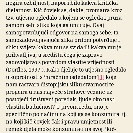
negira ozbiljnost, napor i bilo kakva kritička
djelatnost. Kič-čovjek se, dakle, promatra kroz
tzv. utješno ogledalo u kojem se ogleda i pruža
samom sebi sliku koja ga umiruje. Ovaj
samopotvrđujući odgovor na samoga sebe, ta
samozadovoljavajuća slika pritom potvrđuje i
sliku svijeta kakva mu se sviđa ili kakva mu je
prihvatljiva, u središtu čega je zapravo
zadovoljstvo s potvrdom vlastite vrijednosti
(Dorfles, 1997.). Kako djeluje to utješno ogledalo
u suprotnosti s ‘mračnim ogledalom’
[1]
koje
nam rastvara distopijsku sliku stvarnosti te
projicira u nas najveće strahove vezane uz
postojeći društveni poredak, ljude oko nas i
vlastitu budućnost? U prvom redu, ono je
specifično po načinu na koji ga se konzumira, tj.
na koji kič-čovjek čak i pravu umjetnost ili
remek djela može konzumirati na svoj, ‘kič-