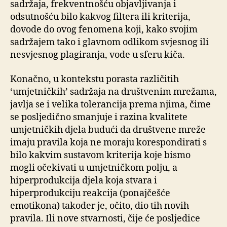
sadržaja, frekventnošću objavljivanja i
odsutnošću bilo kakvog filtera ili kriterija,
dovode do ovog fenomena koji, kako svojim
sadržajem tako i glavnom odlikom svjesnog ili
nesvjesnog plagiranja, vode u sferu kiča.
Konačno, u kontekstu porasta različitih
‘umjetničkih’ sadržaja na društvenim mrežama,
javlja se i velika tolerancija prema njima, čime
se posljedično smanjuje i razina kvalitete
umjetničkih djela budući da društvene mreže
imaju pravila koja ne moraju korespondirati s
bilo kakvim sustavom kriterija koje bismo
mogli očekivati u umjetničkom polju, a
hiperprodukcija djela koja stvara i
hiperprodukciju reakcija (ponajčešće
emotikona) također je, očito, dio tih novih
pravila. Ili nove stvarnosti, čije će posljedice