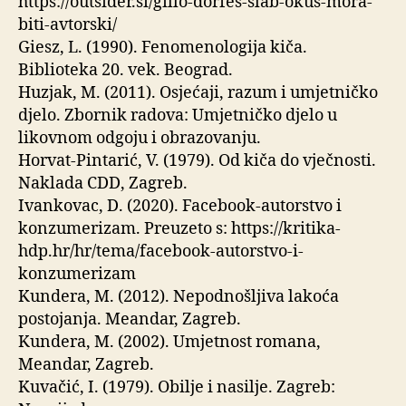
https://outsider.si/gillo-dorfes-slab-okus-mora-
biti-avtorski/
Giesz, L. (1990). Fenomenologija kiča.
Biblioteka 20. vek. Beograd.
Huzjak, M. (2011). Osjećaji, razum i umjetničko
djelo. Zbornik radova: Umjetničko djelo u
likovnom odgoju i obrazovanju.
Horvat-Pintarić, V. (1979). Od kiča do vječnosti.
Naklada CDD, Zagreb.
Ivankovac, D. (2020). Facebook-autorstvo i
konzumerizam. Preuzeto s: https://kritika-
hdp.hr/hr/tema/facebook-autorstvo-i-
konzumerizam
Kundera, M. (2012). Nepodnošljiva lakoća
postojanja. Meandar, Zagreb.
Kundera, M. (2002). Umjetnost romana,
Meandar, Zagreb.
Kuvačić, I. (1979). Obilje i nasilje. Zagreb: