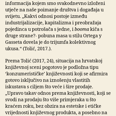
informacija kojem smo svakodnevno izloženi
utječe na naše poimanje društva i događaja u
svijetu. „Kakvi odnosi postoje između
industrijalizacije, kapitalizma i preobražaja
pojedinca u potrošača s jedne, i
booma
kiča s
druge strane?- pobuna masa u stilu Ortega y
Gasseta dovela je do trijumfa kolektivnog
ukusa.“ (Tolić, 2017.).
Prema Tolić (2017, 24), situacija na hrvatskoj
književnoj sceni pogotovo je podložna tipu
‘konzumerističke’ književnosti koji se afirmira
gotovo isključivo na iznošenju vlastitih
iskustava s ciljem što veće i šire prodaje.
„Upravo takav odnos prema književnosti, koji se
svodi na prodaju što više primjeraka u što
kraćem roku, bez obzira na estetske i etičke
vrijednosti književnog produkta, a posebno na