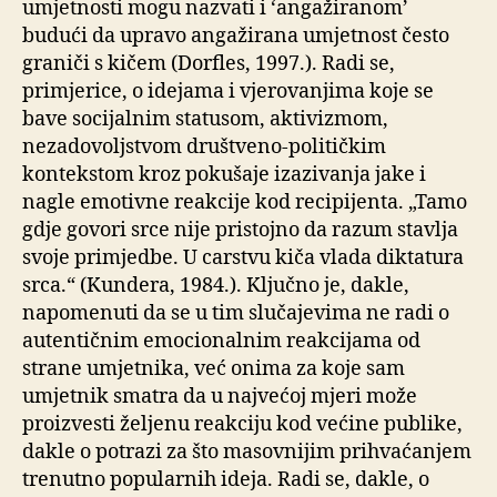
umjetnosti mogu nazvati i ‘angažiranom’
budući da upravo angažirana umjetnost često
graniči s kičem (Dorfles, 1997.). Radi se,
primjerice, o idejama i vjerovanjima koje se
bave socijalnim statusom, aktivizmom,
nezadovoljstvom društveno-političkim
kontekstom kroz pokušaje izazivanja jake i
nagle emotivne reakcije kod recipijenta. „Tamo
gdje govori srce nije pristojno da razum stavlja
svoje primjedbe. U carstvu kiča vlada diktatura
srca.“ (Kundera, 1984.). Ključno je, dakle,
napomenuti da se u tim slučajevima ne radi o
autentičnim emocionalnim reakcijama od
strane umjetnika, već onima za koje sam
umjetnik smatra da u najvećoj mjeri može
proizvesti željenu reakciju kod većine publike,
dakle o potrazi za što masovnijim prihvaćanjem
trenutno popularnih ideja. Radi se, dakle, o