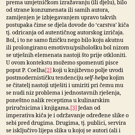
prema umjetničkom izražavanju (ili djelu), bilo
od strane konzumenata ili samih autora,
zamijenjen je izbjegavanjem upravo takvih
postupaka čime se djela dovode do ‘carstva’ kiča
tj. odricanja od autentičnog autorskog izričaja.
Bol, i to ne samo fizičku nego bilo koju akutnu
ili prolongiranu emotivnu/psihološku bol nizom
se utješnih elemenata nastoji što prije otkloniti.
U ovom kontekstu možemo spomenuti pisce
poput P. Coelha
[2]
koji u književno polje uvodi
postmodernističku tendenciju
self-helpa
kojim
se čitatelj nastoji utješiti i umiriti pri čemu mu
se nudi niz problema i jednostavnih rješenja,
poneštno nalik receptima u kulinarskim
priručnicima i knjigama.
[3]
Jedan od
imperativa kiča je i održavanje određene slike o
sebi pred drugima. Drugima, tj. publici, servira
se isključivo lijepa slika u kojoj se autori (ali i