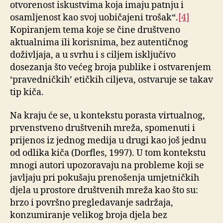
otvorenost iskustvima koja imaju patnju i
osamljenost kao svoj uobičajeni trošak“.
[4]
Kopiranjem tema koje se čine društveno
aktualnima ili korisnima, bez autentičnog
doživljaja, a u svrhu i s ciljem isključivo
dosezanja što većeg broja publike i ostvarenjem
‘pravedničkih’ etičkih ciljeva, ostvaruje se takav
tip kiča.
Na kraju će se, u kontekstu porasta virtualnog,
prvenstveno društvenih mreža, spomenuti i
prijenos iz jednog medija u drugi kao još jednu
od odlika kiča (Dorfles, 1997). U tom kontekstu
mnogi autori upozoravaju na probleme koji se
javljaju pri pokušaju prenošenja umjetničkih
djela u prostore društvenih mreža kao što su:
brzo i površno pregledavanje sadržaja,
konzumiranje velikog broja djela bez