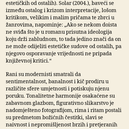
estetičkih od ostalih). Solar (2004.), baveći se
između ostalog i krizom interpretacije, lošom
kritikom, velikim i malim pričama te zbrci u
žanrovima, napominje: „Ako se nekom doista
ne sviđa što je u romanu prisutna ideologija
koju drži zabludnom, to tada jedino znači da on
ne može odijeliti estetičke sudove od ostalih, pa
njegovo osporavanje vrijednosti ne pripada
književnoj kritici.“
Rani su modernisti smatrali da
sentimentalnost, banalnost i kič prodiru u
različite sfere umjetnosti i potiskuju njenu
poruku. Tonalitetne harmonije osakaćene su
zabavnom glazbom, figurativno slikarstvo je
nadomješteno fotografijom, rima i ritam postali
su predmetom božićnih čestitki, slavi se
naivnost i nepromišljenost brzih i pretjeranih