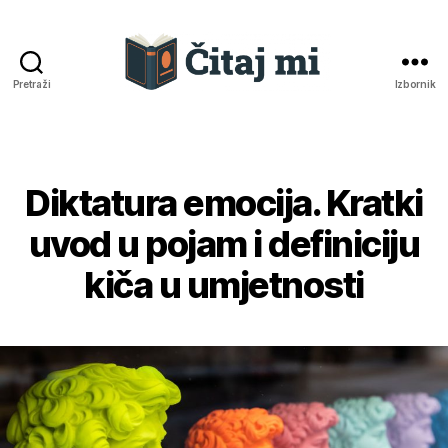
Pretraži
Izbornik
Čitaj
mi
Diktatura emocija. Kratki
Kategorije
uvod u pojam i definiciju
kiča u umjetnosti