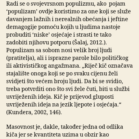
Radi se o svojevrsnom populizmu, ako pojam
‘populizam’ ovdje koristimo za one koji se služe
davanjem lažnih i nerealnih obećanja i jeftine
demagogije pomoću kojih u ljudima nastoje
probuditi ‘niske’ osjećaje i strasti te tako
zadobiti njihovu potporu (Šalaj, 2012.).
Populizam sa sobom nosi velik broj ljudi
(pratitelja), ali i isprazne parole bilo političkog
ili aktivističkog angažmana. „Riječ kič označava
stajalište onoga koji se po svaku cijenu želi
svidjeti što većem broju ljudi. Da bi se svidio,
treba potvrditi ono što svi žele čuti, biti u službi
uvriježenih ideja. Kič je prijevod gluposti
uvriježenih ideja na jezik ljepote i osjećaja.“
(Kundera, 2002, 146).
Masovnost je, dakle, također jedna od odlika
kiča jer se kvantiteta uzima u obzir kao