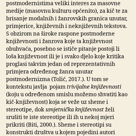
postmodernistima veliki interes za masovne
medije (masovnu kulturu općenito), za kič te za
brisanje modalnih i žanrovskih granica unutar,
primjerice, književnih i neknjiževnih tekstova.
S obzirom na široke raspone postmoderne
književnosti i žanrova koje ta književnost
obuhvaća, posebno se ističe pitanje postoji li
loša književnost ili je i svako djelo koje kritika
proglasi takvim jedan od reprezentativnih
primjera određenog žanra unutar
postmodernizma (Tolić, 2017.). U tom se
kontekstu javlja pojam
trivijalne književnosti
(koju u određenom smislu možemo shvatiti kao
kič-književnost) koja se veže uz sheme i
stereotipe, dok
umjetnička književnost
želi
srušiti te iste stereotipe ili ih u nekoj mjeri
prikriti (Biti, 2000.). Sheme i stereotipi su
konstrukti društva u kojem pojedini autori