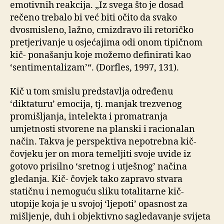
emotivnih reakcija. „Iz svega što je dosad
rečeno trebalo bi već biti očito da svako
dvosmisleno, lažno, cmizdravo ili retoričko
pretjerivanje u osjećajima odi onom tipičnom
kič- ponašanju koje možemo definirati kao
‘sentimentalizam’“. (Dorfles, 1997, 131).
Kič u tom smislu predstavlja određenu
‘diktaturu’ emocija, tj. manjak trezvenog
promišljanja, intelekta i promatranja
umjetnosti stvorene na planski i racionalan
način. Takva je perspektiva nepotrebna kič-
čovjeku jer on mora temeljiti svoje uvide iz
gotovo prisilno ‘sretnog i utješnog’ načina
gledanja. Kič- čovjek tako zapravo stvara
statičnu i nemoguću sliku totalitarne kič-
utopije koja je u svojoj ‘ljepoti’ opasnost za
mišljenje, duh i objektivno sagledavanje svijeta