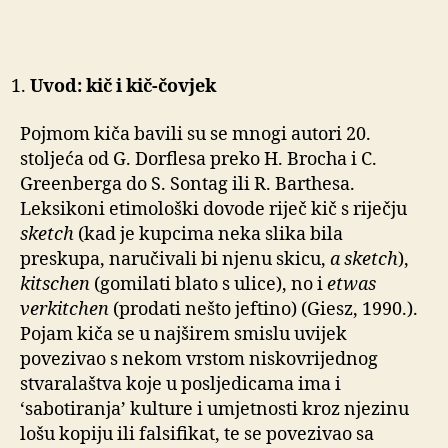
Uvod: kič i kič-čovjek
Pojmom kiča bavili su se mnogi autori 20.
stoljeća od G. Dorflesa preko H. Brocha i C.
Greenberga do S. Sontag ili R. Barthesa.
Leksikoni etimološki dovode riječ kič s riječju
sketch
(kad je kupcima neka slika bila
preskupa, naručivali bi njenu skicu,
a sketch
),
kitschen
(gomilati blato s ulice), no i
etwas
verkitchen
(prodati nešto jeftino) (Giesz, 1990.).
Pojam kiča se u najširem smislu uvijek
povezivao s nekom vrstom niskovrijednog
stvaralaštva koje u posljedicama ima i
‘sabotiranja’ kulture i umjetnosti kroz njezinu
lošu kopiju ili falsifikat, te se povezivao sa