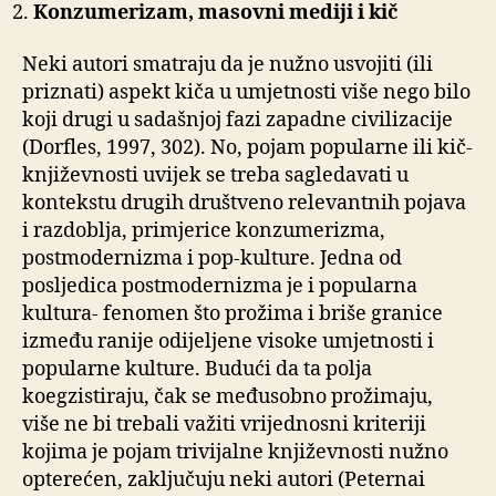
Konzumerizam, masovni mediji i kič
Neki autori smatraju da je nužno usvojiti (ili
priznati) aspekt kiča u umjetnosti više nego bilo
koji drugi u sadašnjoj fazi zapadne civilizacije
(Dorfles, 1997, 302). No, pojam popularne ili kič-
književnosti uvijek se treba sagledavati u
kontekstu drugih društveno relevantnih pojava
i razdoblja, primjerice konzumerizma,
postmodernizma i pop-kulture. Jedna od
posljedica postmodernizma je i popularna
kultura- fenomen što prožima i briše granice
između ranije odijeljene visoke umjetnosti i
popularne kulture. Budući da ta polja
koegzistiraju, čak se međusobno prožimaju,
više ne bi trebali važiti vrijednosni kriteriji
kojima je pojam trivijalne književnosti nužno
opterećen, zaključuju neki autori (Peternai