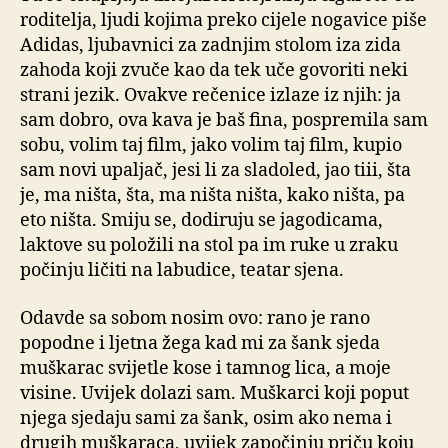
roditelja, ljudi kojima preko cijele nogavice piše
Adidas, ljubavnici za zadnjim stolom iza zida
zahoda koji zvuče kao da tek uče govoriti neki
strani jezik. Ovakve rečenice izlaze iz njih: ja
sam dobro, ova kava je baš fina, pospremila sam
sobu, volim taj film, jako volim taj film, kupio
sam novi upaljač, jesi li za sladoled, jao tiii, šta
je, ma ništa, šta, ma ništa ništa, kako ništa, pa
eto ništa. Smiju se, dodiruju se jagodicama,
laktove su položili na stol pa im ruke u zraku
počinju ličiti na labudice, teatar sjena.
Odavde sa sobom nosim ovo: rano je rano
popodne i ljetna žega kad mi za šank sjeda
muškarac svijetle kose i tamnog lica, a moje
visine. Uvijek dolazi sam. Muškarci koji poput
njega sjedaju sami za šank, osim ako nema i
drugih muškaraca, uvijek započinju priču koju