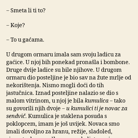
− Smeta li ti to?
− Koje?
− To u gaćama.
U drugom ormaru imala sam svoju ladicu za
gaćice. U njoj bih ponekad pronašla i bombone.
Druge dvije ladice su bile njihove. U drugom
ormaru dio posteljine je bio sav na žute mrlje od
nekorištenja. Nismo mogli doći do tih
jastučnica. Iznad posteljine nalazio se dio s
malom vitrinom, u njoj je bila
kumulica
− tako
su govorili njih dvoje −
u kumulici ti je novac za
sendvič
. Kumulica je staklena posuda s
poklopcem, imam je još uvijek. Novaca smo
imali dovoljno za hranu, režije, sladoled,