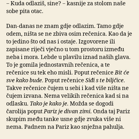
− Kuda odlaziš, sine? − kasnije za stolom naše
sobe pita otac.
Dan-danas ne znam gdje odlazim. Tamo gdje
odem, ništa se ne zbiva osim rečenica. Kao da je
to jedino što od nas i ostaje. Izgovorene ili
zapisane riječi vječno u tom prostoru između
neba i mora. Lebde u plavilu iznad naših glava.
To je gomila jednostavnih rečenica, a te
rečenice su tek eho misli. Poput rečenice
Bit će
sve kako bude
. Poput rečenice
Siđi s te biljčice
.
Takve rečenice čujem u sebi i kad više ništa ne
čujem izvana. Nema velikih rečenica kad si na
odlasku.
Tako je kako je
. Možda se dogodi
čarolija poput
Pariz je divan zimi
. Onda taj Pariz
skupim među tanke usne gdje zvuka više ni
nema. Padnem na Pariz kao snježna pahulja.