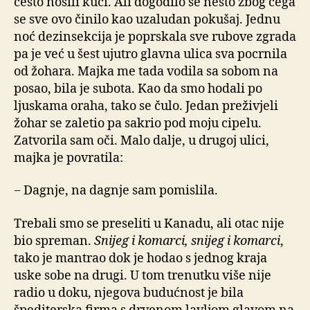
često nosili kući. Ali dogodilo se nešto zbog čega
se sve ovo činilo kao uzaludan pokušaj. Jednu
noć dezinsekcija je poprskala sve rubove zgrada
pa je već u šest ujutro glavna ulica sva pocrnila
od žohara. Majka me tada vodila sa sobom na
posao, bila je subota. Kao da smo hodali po
ljuskama oraha, tako se čulo. Jedan preživjeli
žohar se zaletio pa sakrio pod moju cipelu.
Zatvorila sam oči. Malo dalje, u drugoj ulici,
majka je povratila:
− Dagnje, na dagnje sam pomislila.
Trebali smo se preseliti u Kanadu, ali otac nije
bio spreman.
Snijeg i komarci, snijeg i komarci
,
tako je mantrao dok je hodao s jednog kraja
uske sobe na drugi. U tom trenutku više nije
radio u doku, njegova budućnost je bila