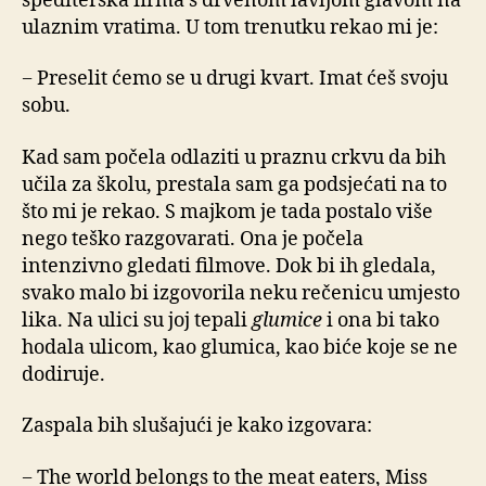
špediterska firma s drvenom lavljom glavom na
ulaznim vratima. U tom trenutku rekao mi je:
− Preselit ćemo se u drugi kvart. Imat ćeš svoju
sobu.
Kad sam počela odlaziti u praznu crkvu da bih
učila za školu, prestala sam ga podsjećati na to
što mi je rekao. S majkom je tada postalo više
nego teško razgovarati. Ona je počela
intenzivno gledati filmove. Dok bi ih gledala,
svako malo bi izgovorila neku rečenicu umjesto
lika. Na ulici su joj tepali
glumice
i ona bi tako
hodala ulicom, kao glumica, kao biće koje se ne
dodiruje.
Zaspala bih slušajući je kako izgovara:
− The world belongs to the meat eaters, Miss