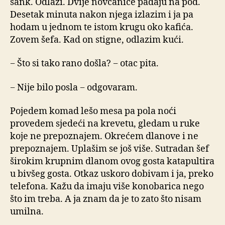
šank. Odlazi. Dvije novčanice padaju na pod.
Desetak minuta nakon njega izlazim i ja pa
hodam u jednom te istom krugu oko kafića.
Zovem šefa. Kad on stigne, odlazim kući.
− Što si tako rano došla? − otac pita.
− Nije bilo posla − odgovaram.
Pojedem komad lešo mesa pa pola noći
provedem sjedeći na krevetu, gledam u ruke
koje ne prepoznajem. Okrećem dlanove i ne
prepoznajem. Uplašim se još više. Sutradan šef
širokim krupnim dlanom ovog gosta katapultira
u bivšeg gosta. Otkaz uskoro dobivam i ja, preko
telefona. Kažu da imaju više konobarica nego
što im treba. A ja znam da je to zato što nisam
umilna.