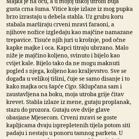
Majka je na ocu, a u mojoj uskoj utrobi buja
gusta crna šuma. Vitice koje izlaze iz mog pupka
brzo izrastaju u debela stabla. Uz grubu koru
stabala marširaju crveni mravi faraoni, a
njihove nožice izgledaju kao majčine namazane
trepavice. Tisuće njih juri u krošnje, pod očne
kapke majke i oca. Kapci titraju ubrzano. Malo
niže je majčino koljeno, svinuto i bijelo kao
cvijet kale. Bijelo tako da ne mogu maknuti
pogled s njega, koljeno kao kraljevstvo. Sve se
događa u velikoj tišini, čuje se samo disanje i to
kako majka ocu šapće
Cigo
. Sklupčana sam i
zaustavljena na boku, moja utroba grije čitav
krevet. Stabla izlaze iz mene, gutaju proplanak,
stazu do prozora. Gutaju ove dvije glave
obasjane Mjesecom. Crveni mravi se goste
kapljicama dvaju isprepletenih tijela potom siti
padaju i nestaju u ponoru tamnog parketa. U