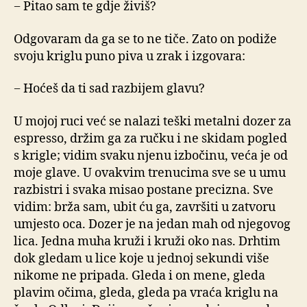
− Pitao sam te gdje živiš?
Odgovaram da ga se to ne tiče. Zato on podiže
svoju kriglu puno piva u zrak i izgovara:
− Hoćeš da ti sad razbijem glavu?
U mojoj ruci već se nalazi teški metalni dozer za
espresso, držim ga za ručku i ne skidam pogled
s krigle; vidim svaku njenu izbočinu, veća je od
moje glave. U ovakvim trenucima sve se u umu
razbistri i svaka misao postane precizna. Sve
vidim: brža sam, ubit ću ga, završiti u zatvoru
umjesto oca. Dozer je na jedan mah od njegovog
lica. Jedna muha kruži i kruži oko nas. Drhtim
dok gledam u lice koje u jednoj sekundi više
nikome ne pripada. Gleda i on mene, gleda
plavim očima, gleda, gleda pa vraća kriglu na