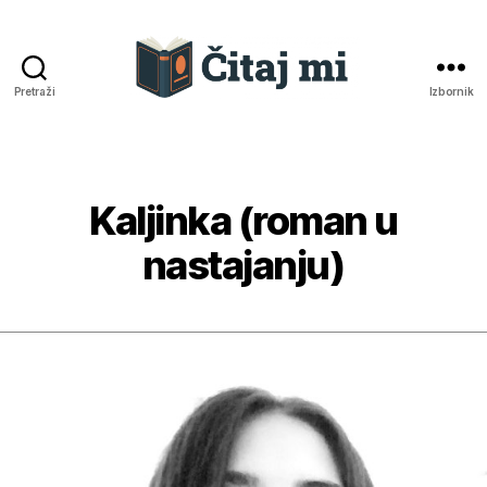
Pretraži
Izbornik
Čitaj
mi
Kaljinka (roman u
Kategorije
nastajanju)