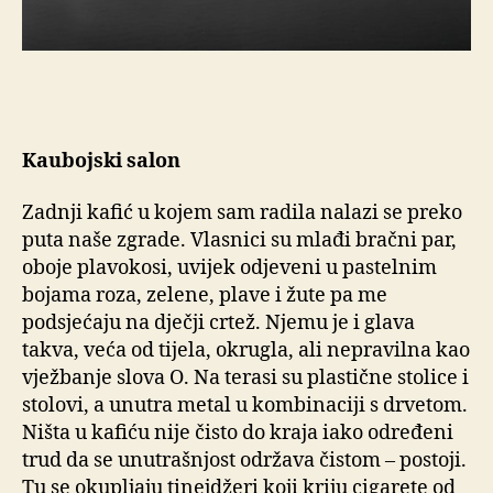
Kaubojski salon
Zadnji kafić u kojem sam radila nalazi se preko
puta naše zgrade. Vlasnici su mlađi bračni par,
oboje plavokosi, uvijek odjeveni u pastelnim
bojama roza, zelene, plave i žute pa me
podsjećaju na dječji crtež. Njemu je i glava
takva, veća od tijela, okrugla, ali nepravilna kao
vježbanje slova O. Na terasi su plastične stolice i
stolovi, a unutra metal u kombinaciji s drvetom.
Ništa u kafiću nije čisto do kraja iako određeni
trud da se unutrašnjost održava čistom – postoji.
Tu se okupljaju tinejdžeri koji kriju cigarete od