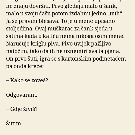
ne znaju dovršiti. Prvo gledaju malo u šank,
malo u svoju čašu potom izdahnu jedno „uuh“.
Ja se pravim blesava. To je u mene upisano
stoljećima. Ovaj muškarac za šank sjeda u
satima kada u kafiću nema nikoga osim mene.
Naručuje kriglu piva. Pivo uvijek pažljivo
natočim, tako da ih ne uznemiri sva ta pjena.
On prvo šuti, igra se s kartonskim podmetačem
pa onda kreće:
− Kako se zoveš?
Odgovaram.
− Gdje živiš?
Šutim.