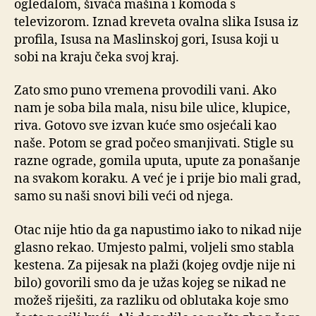
ogledalom, šivaća mašina i komoda s
televizorom. Iznad kreveta ovalna slika Isusa iz
profila, Isusa na Maslinskoj gori, Isusa koji u
sobi na kraju čeka svoj kraj.
Zato smo puno vremena provodili vani. Ako
nam je soba bila mala, nisu bile ulice, klupice,
riva. Gotovo sve izvan kuće smo osjećali kao
naše. Potom se grad počeo smanjivati. Stigle su
razne ograde, gomila uputa, upute za ponašanje
na svakom koraku. A već je i prije bio mali grad,
samo su naši snovi bili veći od njega.
Otac nije htio da ga napustimo iako to nikad nije
glasno rekao. Umjesto palmi, voljeli smo stabla
kestena. Za pijesak na plaži (kojeg ovdje nije ni
bilo) govorili smo da je užas kojeg se nikad ne
možeš riješiti, za razliku od oblutaka koje smo