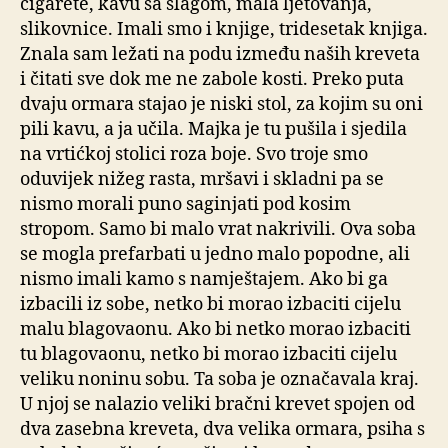
cigarete, kavu sa šlagom, mala ljetovanja,
slikovnice. Imali smo i knjige, tridesetak knjiga.
Znala sam ležati na podu između naših kreveta
i čitati sve dok me ne zabole kosti. Preko puta
dvaju ormara stajao je niski stol, za kojim su oni
pili kavu, a ja učila. Majka je tu pušila i sjedila
na vrtićkoj stolici roza boje. Svo troje smo
oduvijek nižeg rasta, mršavi i skladni pa se
nismo morali puno saginjati pod kosim
stropom. Samo bi malo vrat nakrivili. Ova soba
se mogla prefarbati u jedno malo popodne, ali
nismo imali kamo s namještajem. Ako bi ga
izbacili iz sobe, netko bi morao izbaciti cijelu
malu blagovaonu. Ako bi netko morao izbaciti
tu blagovaonu, netko bi morao izbaciti cijelu
veliku noninu sobu. Ta soba je označavala kraj.
U njoj se nalazio veliki bračni krevet spojen od
dva zasebna kreveta, dva velika ormara, psiha s