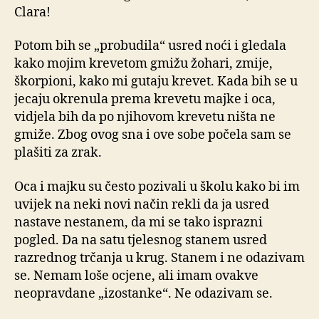
Clara!
Potom bih se „probudila“ usred noći i gledala
kako mojim krevetom gmižu žohari, zmije,
škorpioni, kako mi gutaju krevet. Kada bih se u
jecaju okrenula prema krevetu majke i oca,
vidjela bih da po njihovom krevetu ništa ne
gmiže. Zbog ovog sna i ove sobe počela sam se
plašiti za zrak.
Oca i majku su često pozivali u školu kako bi im
uvijek na neki novi način rekli da ja usred
nastave nestanem, da mi se tako isprazni
pogled. Da na satu tjelesnog stanem usred
razrednog trčanja u krug. Stanem i ne odazivam
se. Nemam loše ocjene, ali imam ovakve
neopravdane „izostanke“. Ne odazivam se.