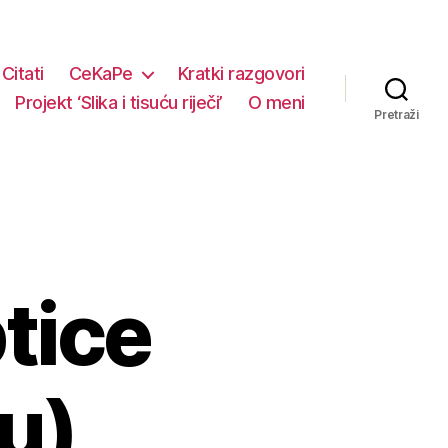
Citati
CeKaPe
Kratki razgovori
Projekt ‘Slika i tisuću riječi’
O meni
Pretraži
ptice
u)