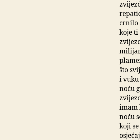
zvijez
repati
crnilo
koje t
zvijez
milija
plamen
što sv
i vuku
noću g
zvijez
imam k
noću s
koji se
osjeća