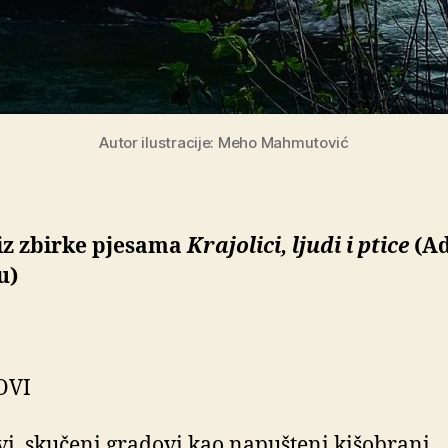
Autor ilustracije: Meho Mahmutović
iz zbirke pjesama
Krajolici, ljudi i ptice
(Ad
u)
OVI
i, skučeni gradovi kao napušteni kišobrani,