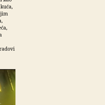
 kuća,
ojim
a,
eća,
a
gradovi