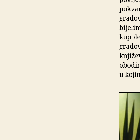
pokvar
gradov
bijeli
kupole,
gradov
knjiže
obodim
u koji