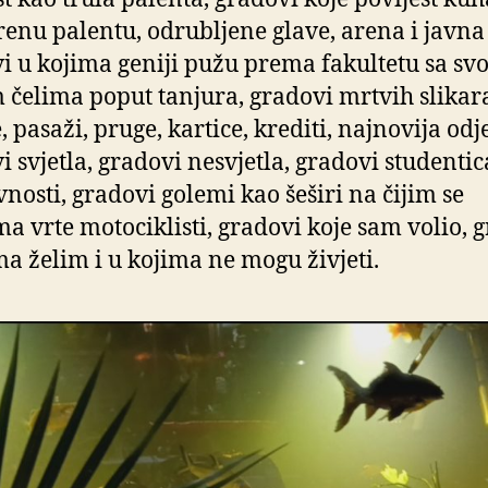
enu palentu, odrubljene glave, arena i javna
i u kojima geniji pužu prema fakultetu sa sv
m čelima poput tanjura, gradovi mrtvih slikar
 pasaži, pruge, kartice, krediti, najnovija odj
i svjetla, gradovi nesvjetla, gradovi studentic
vnosti, gradovi golemi kao šeširi na čijim se
a vrte motociklisti, gradovi koje sam volio, 
ma želim i u kojima ne mogu živjeti.