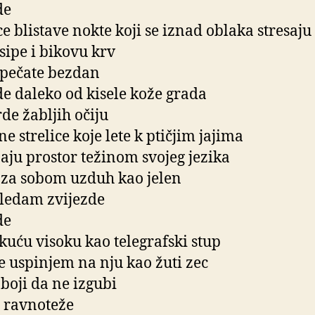
de
ce blistave nokte koji se iznad oblaka stresaju
 sipe i bikovu krv
i pečate bezdan
de daleko od kisele kože grada
rde žabljih očiju
e strelice koje lete k ptičjim jajima
ijaju prostor težinom svojeg jezika
 za sobom uzduh kao jelen
ledam zvijezde
de
uću visoku kao telegrafski stup
e uspinjem na nju kao žuti zec
 boji da ne izgubi
j ravnoteže