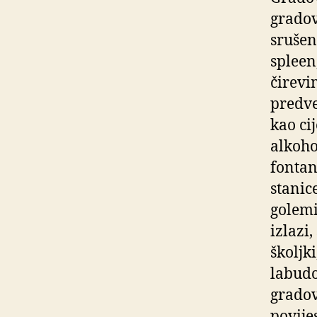
gradov
srušen
spleen
čirevi
predve
kao ci
alkoho
fontane
stanic
golemi
izlazi,
školjk
labudo
gradov
povije