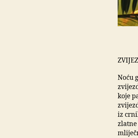
ZVIJE
Noću g
zvijez
koje p
zvijez
iz crn
zlatne
mliječ