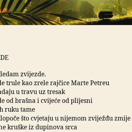
ZDE
ledam zvijezde.
de trule kao zrele rajčice Marte Petreu
adaju u travu uz tresak
de od brašna i cvijeće od plijesni
ih ruku tame
 lopoče što cvjetaju u nijemom zviježđu zmije
ne kruške iz dupinova srca