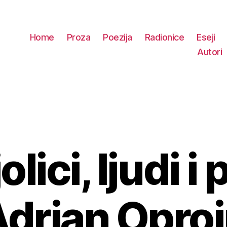
Home
Proza
Poezija
Radionice
Eseji
Autori
olici, ljudi i 
Kategorije
Adrian Oproi