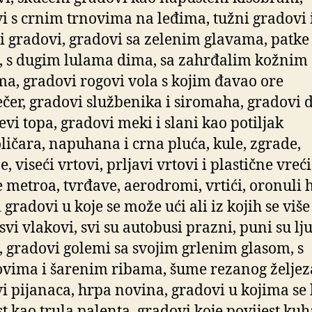
i s crnim trnovima na leđima, tužni gradovi 
i gradovi, gradovi sa zelenim glavama, patke 
, s dugim lulama dima, sa zahrđalim kožnim
ma, gradovi rogovi vola s kojim đavao ore
čer, gradovi službenika i siromaha, gradovi 
jevi topa, gradovi meki i slani kao potiljak
ličara, napuhana i crna pluća, kule, zgrade,
, viseći vrtovi, prljavi vrtovi i plastične vreći
e metroa, tvrđave, aerodromi, vrtići, oronuli h
 gradovi u koje se može ući ali iz kojih se više
 svi vlakovi, svi su autobusi prazni, puni su lj
i, gradovi golemi sa svojim grlenim glasom, s
vima i šarenim ribama, šume rezanog željez
i pijanaca, hrpa novina, gradovi u kojima se
st kao trula palenta, gradovi koje povijest ku