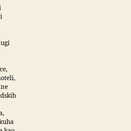
i
i
dugi
ce,
oteli,
 ne
udskih
a,
 kuha
ha kao