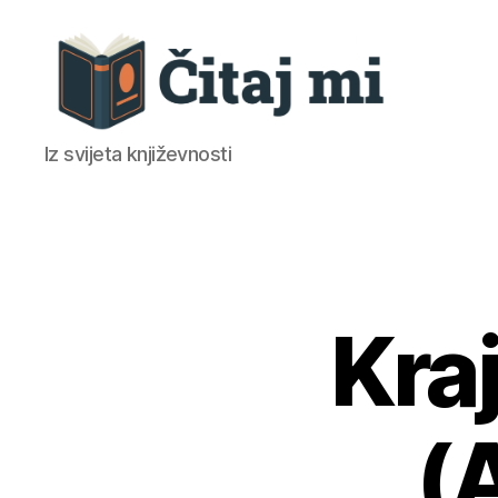
Čitaj
Iz svijeta književnosti
mi
Kraj
(