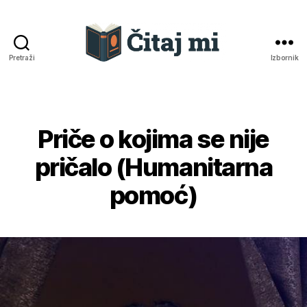
Pretraži
Izbornik
Čitaj
mi
Priče o kojima se nije
Kategorije
pričalo (Humanitarna
pomoć)