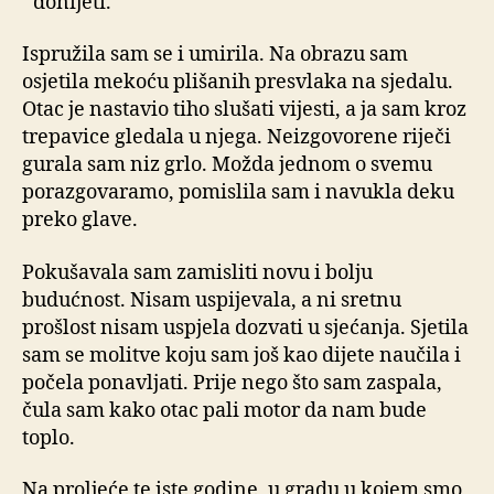
donijeti.
Ispružila sam se i umirila. Na obrazu sam
osjetila mekoću plišanih presvlaka na sjedalu.
Otac je nastavio tiho slušati vijesti, a ja sam kroz
trepavice gledala u njega. Neizgovorene riječi
gurala sam niz grlo. Možda jednom o svemu
porazgovaramo, pomislila sam i navukla deku
preko glave.
Pokušavala sam zamisliti novu i bolju
budućnost. Nisam uspijevala, a ni sretnu
prošlost nisam uspjela dozvati u sjećanja. Sjetila
sam se molitve koju sam još kao dijete naučila i
počela ponavljati. Prije nego što sam zaspala,
čula sam kako otac pali motor da nam bude
toplo.
Na proljeće te iste godine, u gradu u kojem smo