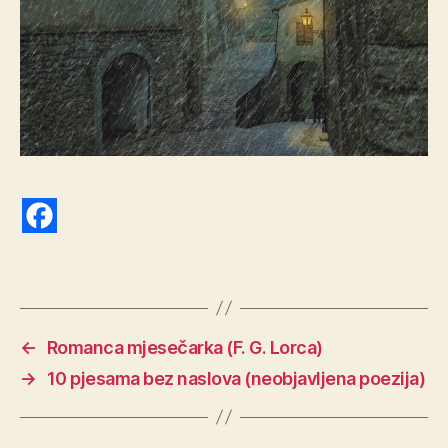
←
Romanca mjesečarka (F. G. Lorca)
→
10 pjesama bez naslova (neobjavljena poezija)