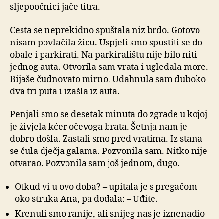
sljepoočnici jače titra.
Cesta se neprekidno spuštala niz brdo. Gotovo
nisam povlačila žicu. Uspjeli smo spustiti se do
obale i parkirati. Na parkiralištu nije bilo niti
jednog auta. Otvorila sam vrata i ugledala more.
Bijaše čudnovato mirno. Udahnula sam duboko
dva tri puta i izašla iz auta.
Penjali smo se desetak minuta do zgrade u kojoj
je živjela kćer očevoga brata. Šetnja nam je
dobro došla. Zastali smo pred vratima. Iz stana
se čula dječja galama. Pozvonila sam. Nitko nije
otvarao. Pozvonila sam još jednom, dugo.
Otkud vi u ovo doba? – upitala je s pregačom
oko struka Ana, pa dodala: – Uđite.
Krenuli smo ranije, ali snijeg nas je iznenadio