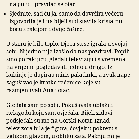
na putu – pravdao se otac.
Sjednite, sad ću ja, samo da dovršim večeru –
izgovorila je i na bijeli stol stavila kristalnu
bocu s rakijom i dvije čašice.
U stanu je bilo toplo. Djeca su se igrala u svojoj
sobi. Nijedno nije izašlo da nas pozdravi. Popili
smo po rakijicu, gledali televiziju i s vremena
na vrijeme pogledavali jedno u drugo. Iz
kuhinje je dopirao miris palačinki, a zvuk nape
zagušivao je kratke rečenice koje su
razmjenjivali Ana i otac.
Gledala sam po sobi. Pokušavala ublažiti
nelagodu koju sam osjećala. Bijeli zidovi
podsjećali su me na Gorski Kotar. Iznad
televizora bila je figura, čovjek u pokretu s
velikom glavom, u obliku sata. Pažnju mi je