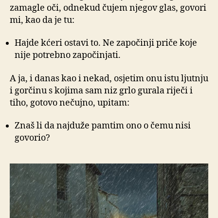
zamagle oči, odnekud čujem njegov glas, govori
mi, kao da je tu:
Hajde kćeri ostavi to. Ne započinji priče koje
nije potrebno započinjati.
A ja, i danas kao i nekad, osjetim onu istu ljutnju
i gorčinu s kojima sam niz grlo gurala riječi i
tiho, gotovo nečujno, upitam:
Znaš li da najduže pamtim ono o čemu nisi
govorio?