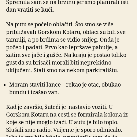
Spremila sam se na brzinu jer smo planirali isti
dan vratiti se kući.
Na putu se počelo oblačiti. Što smo se više
približavali Gorskom Kotaru, oblaci su bili sve
tamniji, a po brdima se vidio snijeg. Onda je
počeo i padati. Prvo kao lepršave pahulje, a
zatim sve jače i gušće. Na kraju je postao toliko
gust da su brisači morali biti neprekidno
uključeni. Stali smo na nekom parkiralištu.
Moram staviti lance – rekao je otac, obukao
bundu i izašao van.
Kad je završio, šuteći je nastavio voziti. U
Gorskom Kotaru na cesti se formirala kolona iz
koje se nije moglo izaći. U autu je bilo toplo.
Slušali smo radio. Vrijeme je sporo odmicalo.