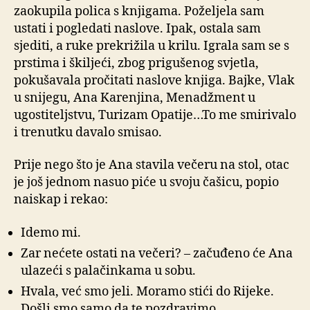
zaokupila polica s knjigama. Poželjela sam
ustati i pogledati naslove. Ipak, ostala sam
sjediti, a ruke prekrižila u krilu. Igrala sam se s
prstima i škiljeći, zbog prigušenog svjetla,
pokušavala pročitati naslove knjiga. Bajke, Vlak
u snijegu, Ana Karenjina, Menadžment u
ugostiteljstvu, Turizam Opatije…To me smirivalo
i trenutku davalo smisao.
Prije nego što je Ana stavila večeru na stol, otac
je još jednom nasuo piće u svoju čašicu, popio
naiskap i rekao:
Idemo mi.
Zar nećete ostati na večeri? – začuđeno će Ana
ulazeći s palačinkama u sobu.
Hvala, već smo jeli. Moramo stići do Rijeke.
Došli smo samo da te pozdravimo.