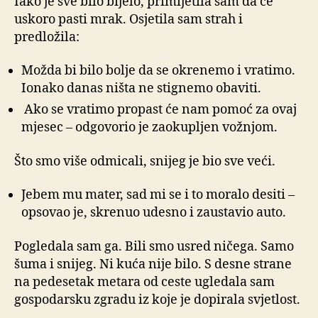
Iako je sve bilo bijelo, primijetila sam da će
uskoro pasti mrak. Osjetila sam strah i
predložila:
Možda bi bilo bolje da se okrenemo i vratimo.
Ionako danas ništa ne stignemo obaviti.
Ako se vratimo propast će nam pomoć za ovaj
mjesec – odgovorio je zaokupljen vožnjom.
Što smo više odmicali, snijeg je bio sve veći.
Jebem mu mater, sad mi se i to moralo desiti –
opsovao je, skrenuo udesno i zaustavio auto.
Pogledala sam ga. Bili smo usred ničega. Samo
šuma i snijeg. Ni kuća nije bilo. S desne strane
na pedesetak metara od ceste ugledala sam
gospodarsku zgradu iz koje je dopirala svjetlost.