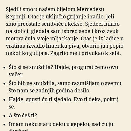
Sjedili smo u našem bijelom Mercedesu
Reponji. Otac je uključio grijanje i radio. Jeli
smo preostale sendviče i kekse. Sjedeći mirno
na stolici, gledala sam ispred sebe i kroz zvuk
motora čula svoje mljackanje. Otac je iz ladice u
vratima izvadio limenku piva, otvorio ju i popio
nekoliko gutljaja. Zagrlio me i privukao k sebi.
Što si se snuždila? Hajde, progurat ćemo ovu
večer.
Što bih se snuždila, samo razmišljam o svemu
što nam se zadnjih godina desilo.
Hajde, spusti ću ti sjedalo. Evo ti deka, pokrij
se.
A što ćeš ti?
Imam neku staru deku u gepeku, sad ću ju