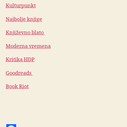
Kulturpunkt
Najbolje knjige
Književno blato
Moderna vremena
Kritika HDP
Goodreads
Book Riot