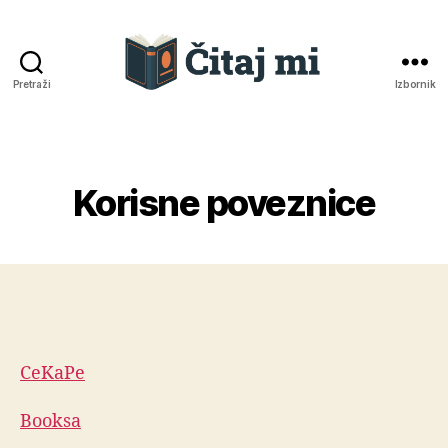
Pretraži
Izbornik
Čitaj
mi
Korisne poveznice
Kategorije
CeKaPe
Booksa