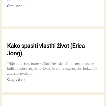
samo
Čitaj više »
Kako spasiti vlastiti život (Erica
Jong)
“Nije umijeće u tome koliko ćete osjetiti boli- nego u tome
koliko radosti osjećate. Svaki kreten može osjetiti bol… kad
završite ovako u
Čitaj više »