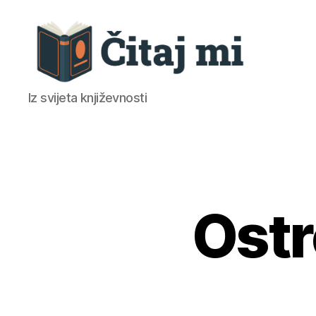
Čitaj
Iz svijeta književnosti
mi
Ostr