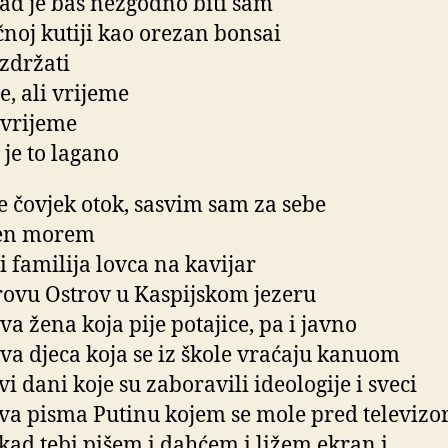
ad je baš nezgodno biti sam
noj kutiji kao orezan bonsai
izdržati
e, ali vrijeme
 vrijeme
 je to lagano
je čovjek otok, sasvim sam za sebe
en morem
ja i familija lovca na kavijar
rovu Ostrov u Kaspijskom jezeru
va žena koja pije potajice, pa i javno
ova djeca koja se iz škole vraćaju kanuom
vi dani koje su zaboravili ideologije i sveci
ova pisma Putinu kojem se mole pred televiz
 kad tebi pišem i dahćem i ližem ekran i