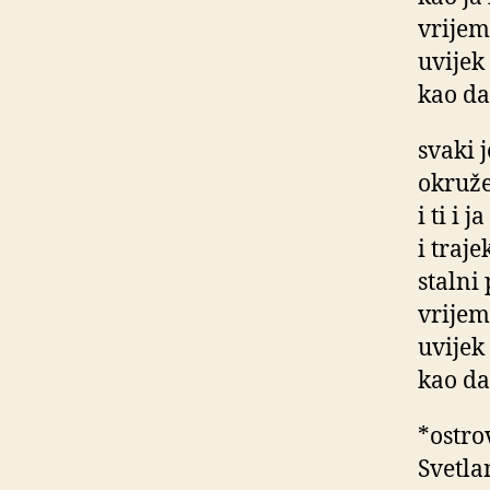
vrijem
uvijek
kao da
svaki 
okruž
i ti i 
i traj
stalni
vrijem
uvijek
kao da
*ostro
Svetla