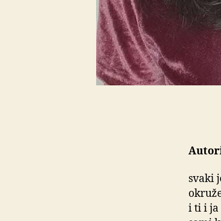
Autori
svaki 
okruž
i ti i 