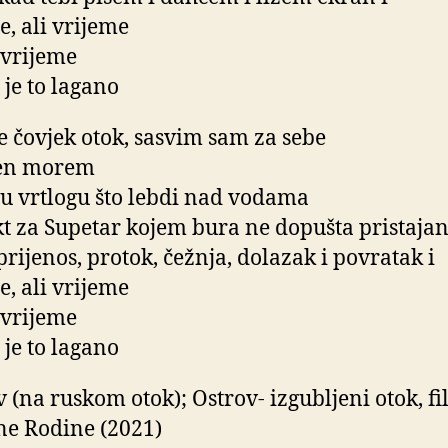
e, ali vrijeme
 vrijeme
 je to lagano
je čovjek otok, sasvim sam za sebe
en morem
ja u vrtlogu što lebdi nad vodama
ekt za Supetar kojem bura ne dopušta pristajan
 prijenos, protok, čežnja, dolazak i povratak i
e, ali vrijeme
 vrijeme
 je to lagano
v (na ruskom otok); Ostrov- izgubljeni otok, f
ne Rodine (2021)