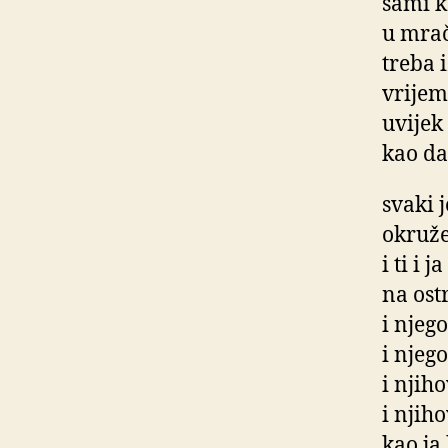
sami k
u mrač
treba 
vrijem
uvijek
kao da
svaki 
okruž
i ti i 
na ost
i njego
i njeg
i njiho
i njih
kao ja