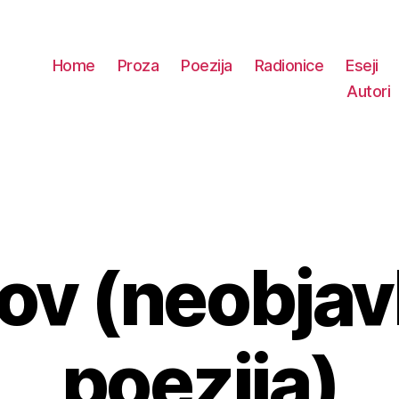
Home
Proza
Poezija
Radionice
Eseji
Autori
ov (neobjav
Kategorije
poezija)