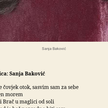
Sanja Baković
ca: Sanja Baković
je čovjek otok, sasvim sam za sebe
en morem
ja i Brač u maglici od soli