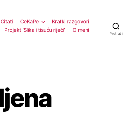
Citati
CeKaPe
Kratki razgovori
Projekt ‘Slika i tisuću riječi’
O meni
Pretraži
ljena