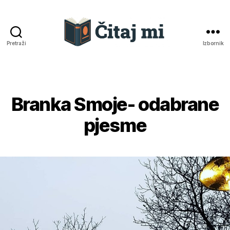
Pretraži
Izbornik
Čitaj
mi
Branka Smoje- odabrane
Kategorije
pjesme