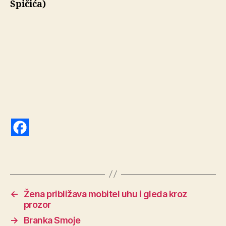
Špičića)
←
Žena približava mobitel uhu i gleda kroz
prozor
→
Branka Smoje