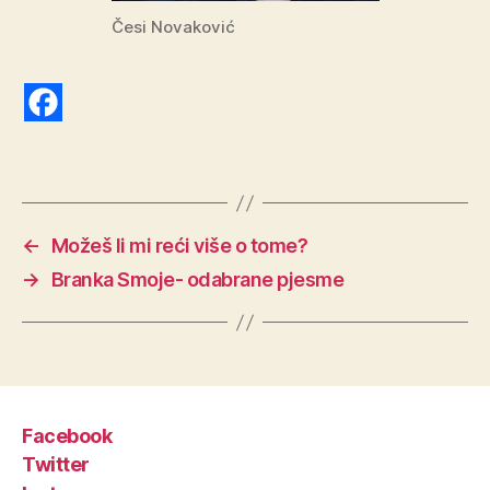
Česi Novaković
←
Možeš li mi reći više o tome?
→
Branka Smoje- odabrane pjesme
Facebook
Twitter