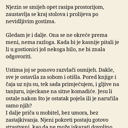
Njezin se smijeh opet rasipa prostorijom,
zaustavlja se kraj stolova i prolijeva po
nevidljivim gostima.
Gledam je i dalje. Ona se ne okreće prema
meni, nema razloga. Kada bi je kasnije pitali je
li u gostionici još nekoga bilo, ne bi znala
odgovoriti.
Ustima joj se ponovo razvlači osmijeh. Dakle,
sve je ostavila za sobom i otišla. Pored knjige i
čaja uz nju su, tek sada primjećujem, i gljive na
tanjuru, isjeckane na sitne komadiće. Jesu li
ostale nakon što je ostatak pojela ili je naručila
samo njih?
I dalje priča u mobitel, bez umora, bez
zastajkivanja. Njeni pokreti postaju gotovo
strastveni, kao da ne može iskazati dovoljno