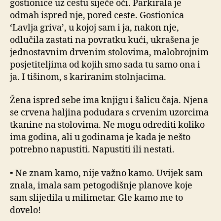
gostionice uz cestu siječe oči. Parkirala je
odmah ispred nje, pored ceste. Gostionica
‘Lavlja griva’, u kojoj sam i ja, nakon nje,
odlučila zastati na povratku kući, ukrašena je
jednostavnim drvenim stolovima, malobrojnim
posjetiteljima od kojih smo sada tu samo ona i
ja. I tišinom, s kariranim stolnjacima.
Žena ispred sebe ima knjigu i šalicu čaja. Njena
se crvena haljina podudara s crvenim uzorcima
tkanine na stolovima. Ne mogu odrediti koliko
ima godina, ali u godinama je kada je nešto
potrebno napustiti. Napustiti ili nestati.
⁃ Ne znam kamo, nije važno kamo. Uvijek sam
znala, imala sam petogodišnje planove koje
sam slijedila u milimetar. Gle kamo me to
dovelo!