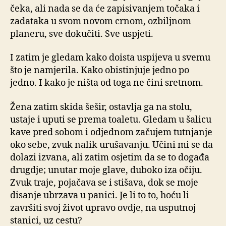
čeka, ali nada se da će zapisivanjem točaka i
zadataka u svom novom crnom, ozbiljnom
planeru, sve dokučiti. Sve uspjeti.
I zatim je gledam kako doista uspijeva u svemu
što je namjerila. Kako obistinjuje jedno po
jedno. I kako je ništa od toga ne čini sretnom.
Žena zatim skida šešir, ostavlja ga na stolu,
ustaje i uputi se prema toaletu. Gledam u šalicu
kave pred sobom i odjednom začujem tutnjanje
oko sebe, zvuk nalik urušavanju. Učini mi se da
dolazi izvana, ali zatim osjetim da se to događa
drugdje; unutar moje glave, duboko iza očiju.
Zvuk traje, pojačava se i stišava, dok se moje
disanje ubrzava u panici. Je li to to, hoću li
završiti svoj život upravo ovdje, na usputnoj
stanici, uz cestu?