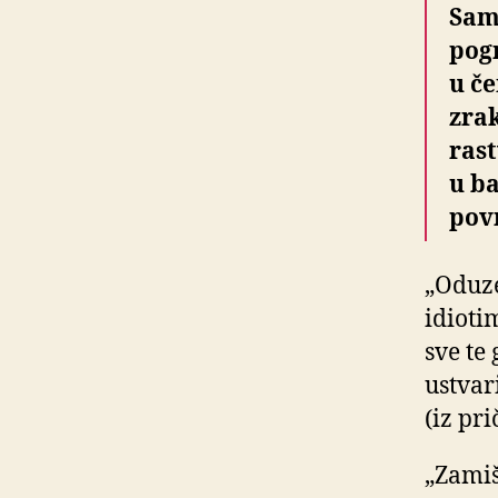
Sam
pogr
u če
zrak
ras
u ba
pov
„Oduze
idioti
sve te
ustvar
(iz pr
„Zamiš