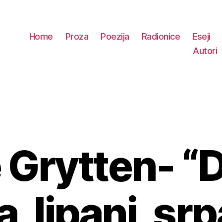
Home
Proza
Poezija
Radionice
Eseji
Autori
 Grytten- “
Kategorije
a, lipanj, srp