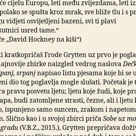
eće cijelu Europu, leti među zvijezdama, leti i
polako se spušta kroz mrak, sve bliže tlu i s 
 vidjeti osvijetljeni bazeni, svi ti plavi
utnici usred tame.“
iče „David Hockney na kiši“)
i kratkopričaš Frode Grytten uz prvo je pogla
najnovije zbirke naizgled vedrog naslova
Dečk
ipanj, srpanj
napisao listu pjesama koje bi se 
ni dio tog poglavlja mogle slušati. Početak je t
ra pravu posvetu ljetu; ljetu koje žudi, koje pr
apa, budi zatomljene strasti, čezne, ali i ljetu 
, ispunjeno samo suncem, zrakom i napetom
. Slično kao i u svojoj zbirci priča
Sobe uz mo
 gradu
(V.B.Z., 2015.), Grytten prepričava doži