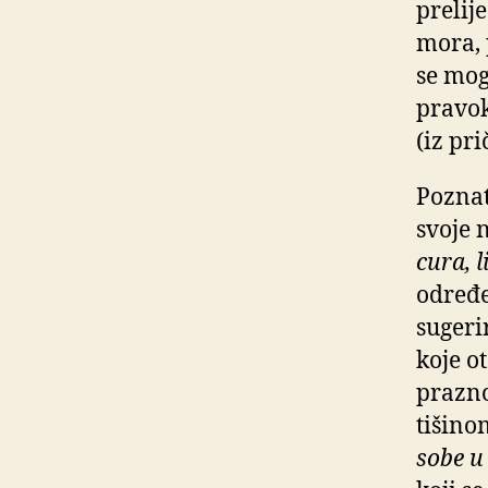
prelij
mora, 
se mogu
pravok
(iz pr
Poznat
svoje 
cura, l
određe
sugeri
koje ot
prazno
tišinom
sobe u