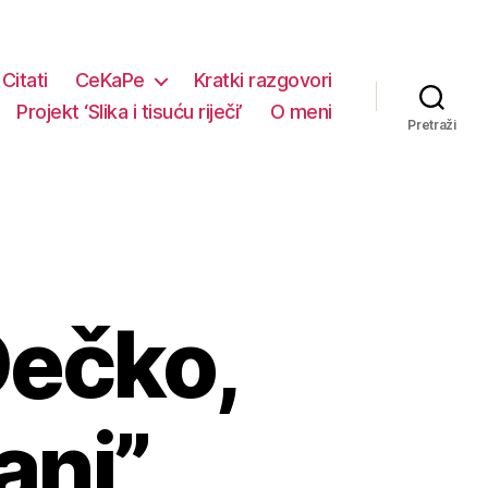
Citati
CeKaPe
Kratki razgovori
Projekt ‘Slika i tisuću riječi’
O meni
Pretraži
Dečko,
anj”