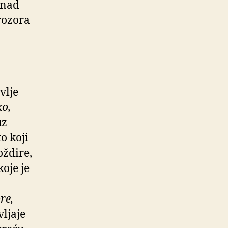
znad
prozora
vlje
o,
uz
o koji
oždire,
koje je
re,
vljaje