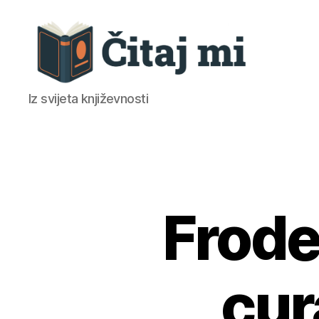
Čitaj
Iz svijeta književnosti
mi
Frode
cur