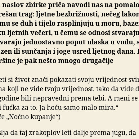
 naslov zbirke priča navodi nas na pomal
ešan trag: ljetne bezbrižnosti, nečeg lako
mu se duh i tijelo rasplinjuju u moru, baze
u ljetnih večeri, u čemu se odnosi stvaraju
tvaraju jednostavno poput ulaska u vodu, 
zen ili sunčanja i joge usred ljetnog dana.
ršine je pak nešto mnogo drugačije
ti si život znači pokazati svoju vrijednost sv
ma koji ne vide tvoju vrijednost, tako da vide 
 godine bili nepravedni prema tebi. A meni se
i fućka za to. Ja hoću samo malo mira.“
iče „Noćno kupanje“)
lja da taj zrakoplov leti dalje prema jugu, da