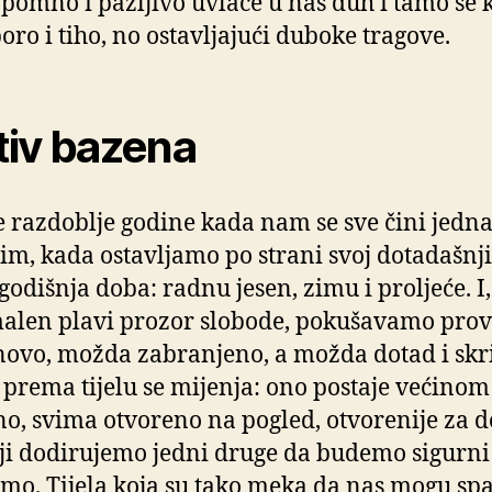
e pomno i pažljivo uvlače u naš duh i tamo se 
poro i tiho, no ostavljajući duboke tragove.
iv bazena
je razdoblje godine kada nam se sve čini jedn
m, kada ostavljamo po strani svoj dotadašnji 
 godišnja doba: radnu jesen, zimu i proljeće. I
alen plavi prozor slobode, pokušavamo provi
novo, možda zabranjeno, a možda dotad i skr
prema tijelu se mijenja: ono postaje većinom
no, svima otvoreno na pogled, otvorenije za d
ji dodirujemo jedni druge da budemo sigurni
imo. Tijela koja su tako meka da nas mogu spa