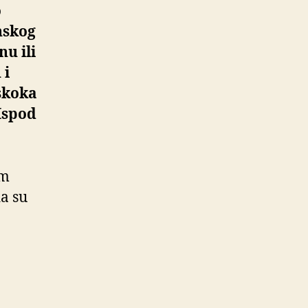
o
nskog
nu ili
 i
skoka
 Ispod
im
da su