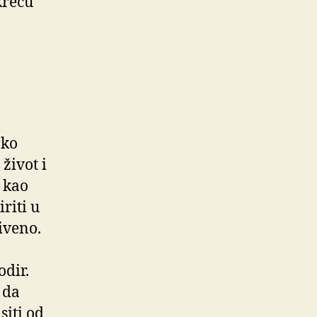
kreću
ako
život i
, kao
riti u
iveno.
odir.
 da
siti od