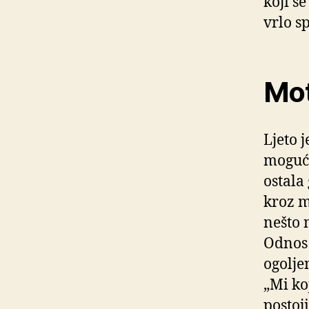
koji s
vrlo s
Mot
Ljeto 
mogući
ostala
kroz m
nešto 
Odnos 
ogolje
„Mi ko
postoj