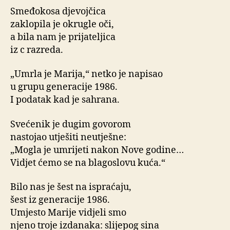
Smeđokosa djevojčica
zaklopila je okrugle oči,
a bila nam je prijateljica
iz c razreda.
„Umrla je Marija,“ netko je napisao
u grupu generacije 1986.
I podatak kad je sahrana.
Svećenik je dugim govorom
nastojao utješiti neutješne:
„Mogla je umrijeti nakon Nove godine…
Vidjet ćemo se na blagoslovu kuća.“
Bilo nas je šest na ispraćaju,
šest iz generacije 1986.
Umjesto Marije vidjeli smo
njeno troje izdanaka: slijepog sina