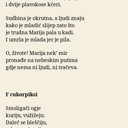
i dvije plavokose kćeri.
Sudbina je okrutna, a ljudi znaju
kako je mladić slijep zato što
je trudna Marija pala u kadi.
I umrla je mlada jer je pila.
O, živote! Marija nek’ mir
pronađe na nebeskim putima
gdje nema ni ljudi, ni tračeva.
F cukorpiksi
Smoligači ogje
kuriju, vužižeju:
Daleč se bleščiju,