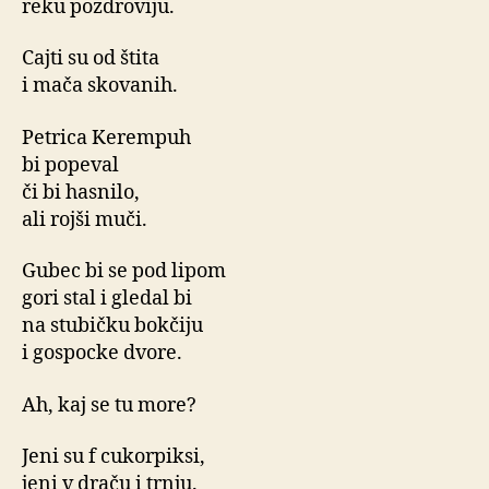
reku pozdroviju.
Cajti su od štita
i mača skovanih.
Petrica Kerempuh
bi popeval
či bi hasnilo,
ali rojši muči.
Gubec bi se pod lipom
gori stal i gledal bi
na stubičku bokčiju
i gospocke dvore.
Ah, kaj se tu more?
Jeni su f cukorpiksi,
jeni v draču i trnju.