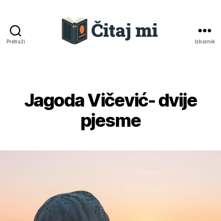
Pretraži
Izbornik
Čitaj
mi
Jagoda Vičević- dvije
Kategorije
pjesme