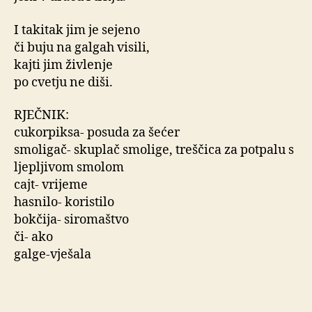
I takitak jim je sejeno
či buju na galgah visili,
kajti jim živlenje
po cvetju ne diši.
RJEČNIK:
cukorpiksa- posuda za šećer
smoligač- skuplač smolige, treščica za potpalu s
ljepljivom smolom
cajt- vrijeme
hasnilo- koristilo
bokčija- siromaštvo
či- ako
galge-vješala