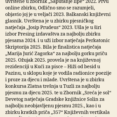
uvrštene u zbornik „Šaputanje lipe“ 2022. Prvu
online zbirku, Odlično smo se razumjeli,
objavio joj je u veljači 2023. Balkanski književni
glasnik. Uvrštena je u zbirku pjesničkog
natječaja „Josip Prudeus“ 2023. Ušla je u širi
izbor Presing izdavaštva za najbolju zbirku
pjesama 2024. i u uži izbor natječaja Perkatonic
Skriptorija 2025. Bila je finalistica natječaja
„Marija Jurić Zagorka“ za najbolju gorku priču
2025. Ožujak 2025. provela je na književnoj
rezidenciji u Kući za pisce – Hiži od besid u
Pazinu, u sklopu koje je vodila radionice poezije
i proze za djecu i mlade. Uvrštena je u zbirku
konkursa Zlatna trešnja u Tuzli za najbolju
pjesmu za djecu 2025. te u Zbornik „Sreća je sol“
Devetog natječaja Gradske knjižnice Solin za
najbolju neobjavljenu pjesmu 2025., kao i u
zbirku kratkih priča „357“ Književnih vertikala