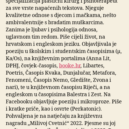
specijalizacija plastični kirurg i psihoterapeut
za sve vrste napaćenih tekstova. Njeguje
kvalitetne odnose s djecom i mačkama, nešto
ambivalentnije s bradatim muškarcima.
Zanima je ljubav i psihologija odnosa,
uglavnom tim redom. Piše cijeli život, na
hrvatskom i engleskom jeziku. Objavljivala je
poeziju u školskim i studentskim časopisima (μ,
Ka/Os), na književnim portalima (Anna Lit,
DPHJ, čovjek-časopis,
booke.hr
, Libartes,
Poetris, Časopis Kvaka, Dunjalučar, Metafora,
Fenomeni, Časopis Nemo, Gledište, Zvona i
nari), te u književnom časopisu Riječi, a na
engleskom u časopisima Balestra i Zest. Na
Facebooku objavljuje poeziju i mikroproze. Piše
i kratke priče, kao i osvrte (Perkatonic).
Pohvaljena je na natječaju za književnu
nagradu „Milivoj Cvetnić“ 2022. Pjesme su joj