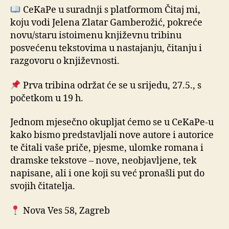
CeKaPe u suradnji s platformom Čitaj mi,
koju vodi Jelena Zlatar Gamberožić, pokreće
novu/staru istoimenu književnu tribinu
posvećenu tekstovima u nastajanju, čitanju i
razgovoru o književnosti.
Prva tribina održat će se u srijedu, 27.5., s
početkom u 19 h.
Jednom mjesečno okupljat ćemo se u CeKaPe-u
kako bismo predstavljali nove autore i autorice
te čitali vaše priče, pjesme, ulomke romana i
dramske tekstove – nove, neobjavljene, tek
napisane, ali i one koji su već pronašli put do
svojih čitatelja.
Nova Ves 58, Zagreb