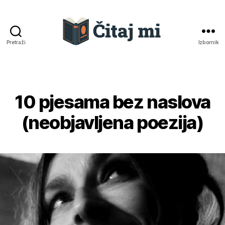
Pretraži
Izbornik
Čitaj
mi
10 pjesama bez naslova
Kategorije
(neobjavljena poezija)