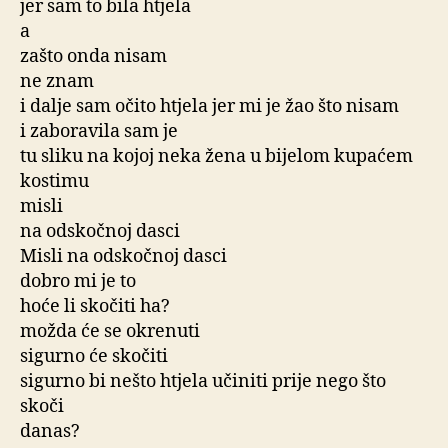
jer sam to bila htjela
a
zašto onda nisam
ne znam
i dalje sam očito htjela jer mi je žao što nisam
i zaboravila sam je
tu sliku na kojoj neka žena u bijelom kupaćem
kostimu
misli
na odskočnoj dasci
Misli na odskočnoj dasci
dobro mi je to
hoće li skočiti ha?
možda će se okrenuti
sigurno će skočiti
sigurno bi nešto htjela učiniti prije nego što
skoči
danas?