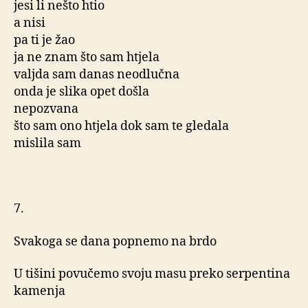
jesi li nešto htio
a nisi
pa ti je žao
ja ne znam što sam htjela
valjda sam danas neodlučna
onda je slika opet došla
nepozvana
što sam ono htjela dok sam te gledala
mislila sam
7.
Svakoga se dana popnemo na brdo
U tišini povučemo svoju masu preko serpentina
kamenja