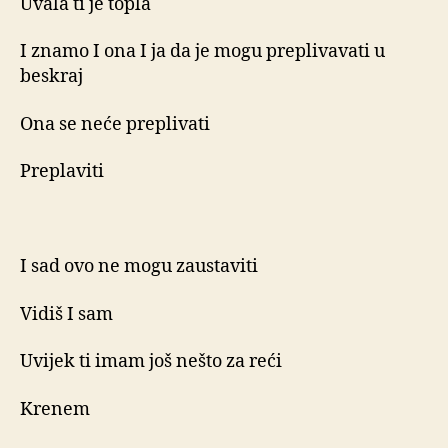
Uvala ti je topla
I znamo I ona I ja da je mogu preplivavati u
beskraj
Ona se neće preplivati
Preplaviti
I sad ovo ne mogu zaustaviti
Vidiš I sam
Uvijek ti imam još nešto za reći
Krenem