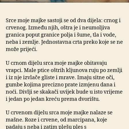
Srce moje majke sastoji se od dva dijela: crnog i
crvenog. Između njih, oštra je i neumoljiva
granica poput granice polja i šume, tla i vode,
neba i zemlje. Jednostavna crta preko koje se ne
može prijeći.
U crnom dijelu srca moje majke obitavaju
vrapci. Male ptice oštrih kljunova ruju po zemlji
i iz nje izvlače gliste i mrave. Imaju sitne oči,
gumbe kojima precizno prate izmjenu dana i
noći. Divlji se skakači uvijek bude u isto vrijeme
i jedan po jedan kreću prema dvorištu.
U crvenom dijelu srca moje majke nalaze se
mašne. Roze i crvene, od marcipana, koje
padaju s neba i zatim plešu ples s