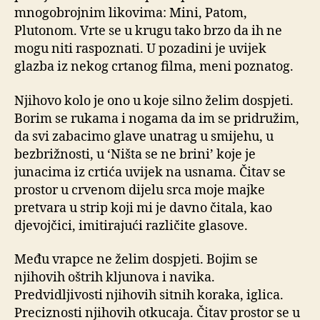
mnogobrojnim likovima: Mini, Patom,
Plutonom. Vrte se u krugu tako brzo da ih ne
mogu niti raspoznati. U pozadini je uvijek
glazba iz nekog crtanog filma, meni poznatog.
Njihovo kolo je ono u koje silno želim dospjeti.
Borim se rukama i nogama da im se pridružim,
da svi zabacimo glave unatrag u smijehu, u
bezbrižnosti, u ‘Ništa se ne brini’ koje je
junacima iz crtića uvijek na usnama. Čitav se
prostor u crvenom dijelu srca moje majke
pretvara u strip koji mi je davno čitala, kao
djevojčici, imitirajući različite glasove.
Među vrapce ne želim dospjeti. Bojim se
njihovih oštrih kljunova i navika.
Predvidljivosti njihovih sitnih koraka, iglica.
Preciznosti njihovih otkucaja. Čitav prostor se u