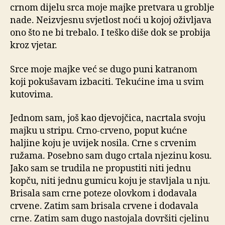
crnom dijelu srca moje majke pretvara u groblje
nade. Neizvjesnu svjetlost noći u kojoj oživljava
ono što ne bi trebalo. I teško diše dok se probija
kroz vjetar.
Srce moje majke već se dugo puni katranom
koji pokušavam izbaciti. Tekućine ima u svim
kutovima.
Jednom sam, još kao djevojčica, nacrtala svoju
majku u stripu. Crno-crveno, poput kućne
haljine koju je uvijek nosila. Crne s crvenim
ružama. Posebno sam dugo crtala njezinu kosu.
Jako sam se trudila ne propustiti niti jednu
kopču, niti jednu gumicu koju je stavljala u nju.
Brisala sam crne poteze olovkom i dodavala
crvene. Zatim sam brisala crvene i dodavala
crne. Zatim sam dugo nastojala dovršiti cjelinu