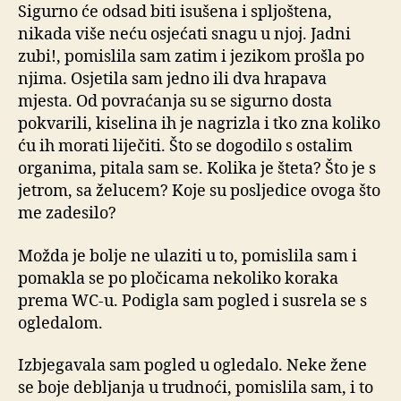
Sigurno će odsad biti isušena i spljoštena,
nikada više neću osjećati snagu u njoj. Jadni
zubi!, pomislila sam zatim i jezikom prošla po
njima. Osjetila sam jedno ili dva hrapava
mjesta. Od povraćanja su se sigurno dosta
pokvarili, kiselina ih je nagrizla i tko zna koliko
ću ih morati liječiti. Što se dogodilo s ostalim
organima, pitala sam se. Kolika je šteta? Što je s
jetrom, sa želucem? Koje su posljedice ovoga što
me zadesilo?
Možda je bolje ne ulaziti u to, pomislila sam i
pomakla se po pločicama nekoliko koraka
prema WC-u. Podigla sam pogled i susrela se s
ogledalom.
Izbjegavala sam pogled u ogledalo. Neke žene
se boje debljanja u trudnoći, pomislila sam, i to