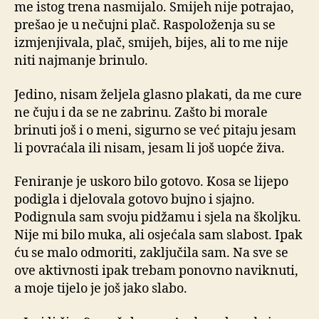
me istog trena nasmijalo. Smijeh nije potrajao,
prešao je u nečujni plač. Raspoloženja su se
izmjenjivala, plač, smijeh, bijes, ali to me nije
niti najmanje brinulo.
Jedino, nisam željela glasno plakati, da me cure
ne čuju i da se ne zabrinu. Zašto bi morale
brinuti još i o meni, sigurno se već pitaju jesam
li povraćala ili nisam, jesam li još uopće živa.
Feniranje je uskoro bilo gotovo. Kosa se lijepo
podigla i djelovala gotovo bujno i sjajno.
Podignula sam svoju pidžamu i sjela na školjku.
Nije mi bilo muka, ali osjećala sam slabost. Ipak
ću se malo odmoriti, zaključila sam. Na sve se
ove aktivnosti ipak trebam ponovno naviknuti,
a moje tijelo je još jako slabo.