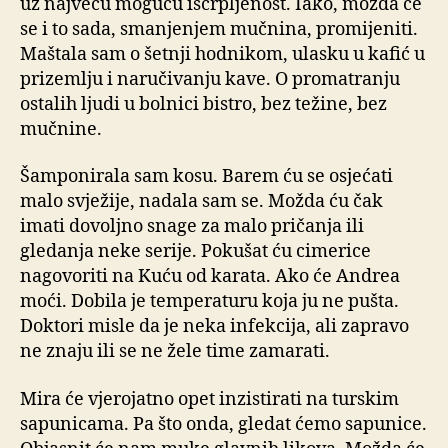
uz najveću moguću iscrpljenost. Iako, možda će
se i to sada, smanjenjem mučnina, promijeniti.
Maštala sam o šetnji hodnikom, ulasku u kafić u
prizemlju i naručivanju kave. O promatranju
ostalih ljudi u bolnici bistro, bez težine, bez
mučnine.
Šamponirala sam kosu. Barem ću se osjećati
malo svježije, nadala sam se. Možda ću čak
imati dovoljno snage za malo pričanja ili
gledanja neke serije. Pokušat ću cimerice
nagovoriti na Kuću od karata. Ako će Andrea
moći. Dobila je temperaturu koja ju ne pušta.
Doktori misle da je neka infekcija, ali zapravo
ne znaju ili se ne žele time zamarati.
Mira će vjerojatno opet inzistirati na turskim
sapunicama. Pa što onda, gledat ćemo sapunice.