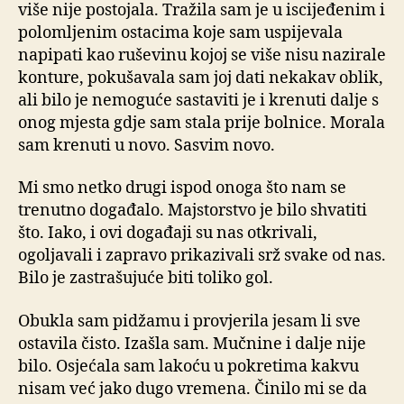
više nije postojala. Tražila sam je u iscijeđenim i
polomljenim ostacima koje sam uspijevala
napipati kao ruševinu kojoj se više nisu nazirale
konture, pokušavala sam joj dati nekakav oblik,
ali bilo je nemoguće sastaviti je i krenuti dalje s
onog mjesta gdje sam stala prije bolnice. Morala
sam krenuti u novo. Sasvim novo.
Mi smo netko drugi ispod onoga što nam se
trenutno događalo. Majstorstvo je bilo shvatiti
što. Iako, i ovi događaji su nas otkrivali,
ogoljavali i zapravo prikazivali srž svake od nas.
Bilo je zastrašujuće biti toliko gol.
Obukla sam pidžamu i provjerila jesam li sve
ostavila čisto. Izašla sam. Mučnine i dalje nije
bilo. Osjećala sam lakoću u pokretima kakvu
nisam već jako dugo vremena. Činilo mi se da