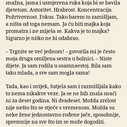
snažna, jasna i usmjerena ruka koja bi se bavila
djetetom. Autoritet. Hrabrost. Koncentracija.
Požrtvovnost. Fokus. Tako barem to zamišljam,
a ništa od toga nemam. Ja ću biti majka koja
promatra i ne miješa se. Kakva je to majka?
Sigurno je nitko ne bi odabrao.
– Trgnite se već jednom! – govorila mi je često
moja druga omiljena sestra u bolnici. – Niste
dijete. Ja sam rodila u osamnaestoj. Bila sam
tako mlada, a sve sam mogla sama!
Tada, kao i uvijek, šutjela sam i razmišljala kako
to nema nikakve veze. Ja se ne bih znala snaći
ni za deset godina. Ni dvadeset. Možda zrelost
nije nešto što se stječe s vremenom. Možda su
neke žene jednostavno rođene jače, sposobnije,
spremnije na sve što im se može dogoditi.