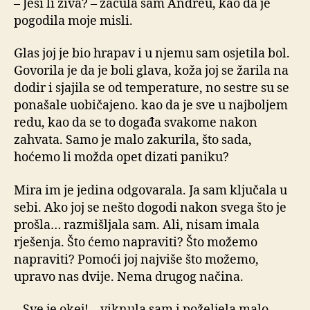
– Jesi li živa? – začula sam Andreu, kao da je
pogodila moje misli.
Glas joj je bio hrapav i u njemu sam osjetila bol.
Govorila je da je boli glava, koža joj se žarila na
dodir i sjajila se od temperature, no sestre su se
ponašale uobičajeno. kao da je sve u najboljem
redu, kao da se to događa svakome nakon
zahvata. Samo je malo zakurila, što sada,
hoćemo li možda opet dizati paniku?
Mira im je jedina odgovarala. Ja sam ključala u
sebi. Ako joj se nešto dogodi nakon svega što je
prošla… razmišljala sam. Ali, nisam imala
rješenja. Što ćemo napraviti? Što možemo
napraviti? Pomoći joj najviše što možemo,
upravo nas dvije. Nema drugog načina.
– Sve je okej! – viknula sam i poželjela malo