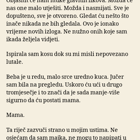
Objasnit će nam muke glavnih likova. Možda će
nas one malo utješiti. Možda i nasmijati. Sve je
dopušteno, sve je otvoreno. Gledat ću nešto što
inače nikada ne bih gledala. Ovo je ionako
vrijeme novih izloga. Ne nužno onih koje sam
ikada željela vidjeti.
Ispirala sam kosu dok su mi misli nepovezano
lutale.
Beba je u redu, malo srce uredno kuca. Jučer
sam bila na pregledu. Uskoro ću ući u drugo
tromjesečje i to znači da je sada manje-više
sigurno da ću postati mama.
Mama.
Ta riječ zazvuči strano u mojim ustima. Ne
osjećam da sam majka, ne mogu to napipati u