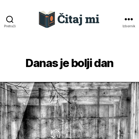
Pretraži
Izbornik
Čitaj
mi
Danas je bolji dan
Kategorije