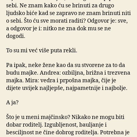
sebi. Ne znam kako ću se brinuti za drugo
ljudsko biće kad se zapravo ne znam brinuti niti
o sebi. Što ću sve morati raditi? Odgovor je: sve,
a odgovor je i: nitko ne zna dok mu se ne
dogodi.
To su mi već više puta rekli.
Pa ipak, neke žene kao da su stvorene za to da
budu majke. Andrea: ozbiljna, brižna i trezvena
majka. Mira: vedra i prpošna majka, čije je
dijete uvijek najljepše, najpametnije i najbolje.
A ja?
Što je u meni majčinsko? Nikako ne mogu biti
dobar roditelj. Izgubljenost, bauljanje i
besciljnost ne čine dobrog roditelja. Potrebna je