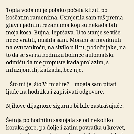
Topla voda mi je polako počela kliziti po
koščatim ramenima. Usmjerila sam tuš prema
glavi i jadnim rezancima koji su nekada bili
moja kosa. Bujna, lepršava. U to stanje se više
neće vratiti, mislila sam. Moram se naviknuti
na ovu tankoću, na sivilo u licu, podočnjake, na
to da se svi na hodniku bolnice automatski
odmiču da me propuste kada prolazim, s
infuzijom ili, katkada, bez nje.
– Što mi je, što Vi mislite? – mogla sam pitati
ljude na hodniku i zapisivati odgovore.
Njihove dijagnoze sigurno bi bile zastrašujuće.
Šetnja po hodniku sastojala se od nekoliko
koraka gore, pa dolje i zatim povratka u krevet,