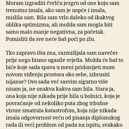
Moram izgraditi čvršću jezgru od one koju sam
trenutno imala, ako sam je uopće i imala,
mislila sam. Bila sam vrlo daleko od ikakvog
oblika optimizma, ali možda sam mogla biti
samo malo manje negativna, za početak.
Pomisliti da sve neće baš poći po zlu.
Tko zapravo išta zna, razmišljala sam navečer
prije nego bismo ugasile svjetla. Možda će baš to
biće koje sada spava u meni pridonijeti mom
novom viđenju prostora oko sebe, izbrusiti
nijanse? Ovo sada već sasvim sigurno više
nisam ja, ne onakva kakva sam bila. Stara ja,
ona koja nije nikada prije bila u bolnici, koja je
povraćanje od nekoliko puta zbog trbušne
viroze smatrala katastrofom, koja nije nikada
imala odgovornost veću od pisanja diplomskog
rada ili veći problem od pada na ispitu, svakako