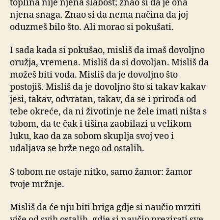
toplina nije njena slabost; znao si da je ona
njena snaga. Znao si da nema načina da joj
oduzmeš bilo što. Ali morao si pokušati.
I sada kada si pokušao, misliš da imaš dovoljno
oružja, vremena. Misliš da si dovoljan. Misliš da
možeš biti vođa. Misliš da je dovoljno što
postojiš. Misliš da je dovoljno što si takav kakav
jesi, takav, odvratan, takav, da se i priroda od
tebe okreće, da ni životinje ne žele imati ništa s
tobom, da te čak i tišina zaobilazi u velikom
luku, kao da za sobom skuplja svoj veo i
udaljava se brže nego od ostalih.
S tobom ne ostaje nitko, samo žamor: žamor
tvoje mržnje.
Misliš da će nju biti briga gdje si naučio mrziti
više od svih ostalih, gdje si naučio prezirati sve