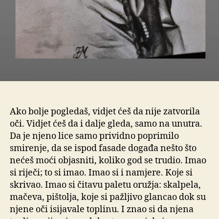
Ako bolje pogledaš, vidjet ćeš da nije zatvorila
oči. Vidjet ćeš da i dalje gleda, samo na unutra.
Da je njeno lice samo prividno poprimilo
smirenje, da se ispod fasade događa nešto što
nećeš moći objasniti, koliko god se trudio. Imao
si riječi; to si imao. Imao si i namjere. Koje si
skrivao. Imao si čitavu paletu oružja: skalpela,
mačeva, pištolja, koje si pažljivo glancao dok su
njene oči isijavale toplinu. I znao si da njena