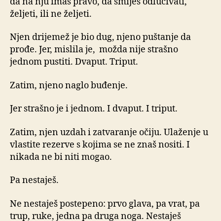
da na nju imaš pravo, da smiješ odlučivati,
željeti, ili ne željeti.
Njen drijemež je bio dug, njeno puštanje da
prođe. Jer, mislila je, možda nije strašno
jednom pustiti. Dvaput. Triput.
Zatim, njeno naglo buđenje.
Jer strašno je i jednom. I dvaput. I triput.
Zatim, njen uzdah i zatvaranje očiju. Ulaženje u
vlastite rezerve s kojima se ne znaš nositi. I
nikada ne bi niti mogao.
Pa nestaješ.
Ne nestaješ postepeno: prvo glava, pa vrat, pa
trup, ruke, jedna pa druga noga. Nestaješ