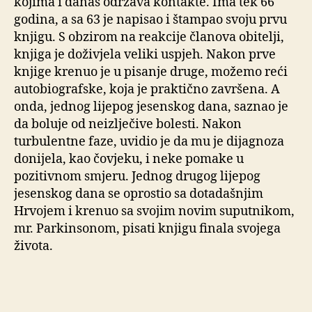
kojima i danas održava kontakte. Ima tek 66
godina, a sa 63 je napisao i štampao svoju prvu
knjigu. S obzirom na reakcije članova obitelji,
knjiga je doživjela veliki uspjeh. Nakon prve
knjige krenuo je u pisanje druge, možemo reći
autobiografske, koja je praktično završena. A
onda, jednog lijepog jesenskog dana, saznao je
da boluje od neizlječive bolesti. Nakon
turbulentne faze, uvidio je da mu je dijagnoza
donijela, kao čovjeku, i neke pomake u
pozitivnom smjeru. Jednog drugog lijepog
jesenskog dana se oprostio sa dotadašnjim
Hrvojem i krenuo sa svojim novim suputnikom,
mr. Parkinsonom, pisati knjigu finala svojega
života.