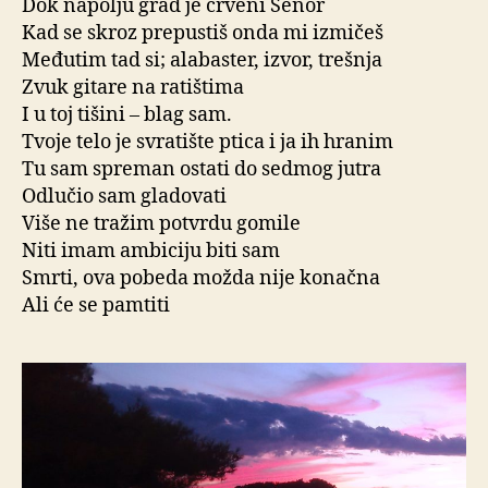
Dok napolju grad je crveni Señor
Kad se skroz prepustiš onda mi izmičeš
Međutim tad si; alabaster, izvor, trešnja
Zvuk gitare na ratištima
I u toj tišini – blag sam.
Tvoje telo je svratište ptica i ja ih hranim
Tu sam spreman ostati do sedmog jutra
Odlučio sam gladovati
Više ne tražim potvrdu gomile
Niti imam ambiciju biti sam
Smrti, ova pobeda možda nije konačna
Ali će se pamtiti