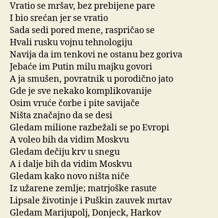
Vratio se mršav, bez prebijene pare
I bio srećan jer se vratio
Sada sedi pored mene, raspričao se
Hvali rusku vojnu tehnologiju
Navija da im tenkovi ne ostanu bez goriva
Jebaće im Putin milu majku govori
A ja smušen, povratnik u porodično jato
Gde je sve nekako komplikovanije
Osim vruće čorbe i pite savijače
Ništa značajno da se desi
Gledam milione razbežali se po Evropi
A voleo bih da vidim Moskvu
Gledam dečiju krv u snegu
A i dalje bih da vidim Moskvu
Gledam kako novo ništa niče
Iz užarene zemlje; matrjoške rasute
Lipsale životinje i Puškin zauvek mrtav
Gledam Marijupolj, Donjeck, Harkov