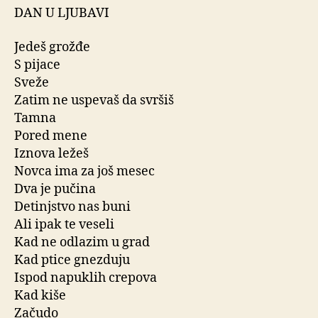
DAN U LJUBAVI
Jedeš grožđe
S pijace
Sveže
Zatim ne uspevaš da svršiš
Tamna
Pored mene
Iznova ležeš
Novca ima za još mesec
Dva je pučina
Detinjstvo nas buni
Ali ipak te veseli
Kad ne odlazim u grad
Kad ptice gnezduju
Ispod napuklih crepova
Kad kiše
Začudo