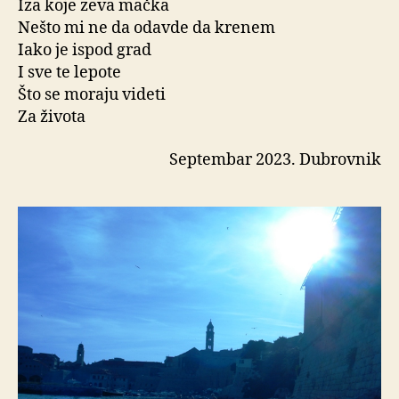
Iza koje zeva mačka
Nešto mi ne da odavde da krenem
Iako je ispod grad
I sve te lepote
Što se moraju videti
Za života
Septembar 2023. Dubrovnik