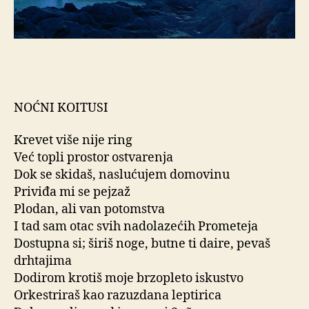
NOĆNI KOITUSI
Krevet više nije ring
Već topli prostor ostvarenja
Dok se skidaš, naslućujem domovinu
Priviđa mi se pejzaž
Plodan, ali van potomstva
I tad sam otac svih nadolazećih Prometeja
Dostupna si; širiš noge, butne ti daire, pevaš
drhtajima
Dodirom krotiš moje brzopleto iskustvo
Orkestriraš kao razuzdana leptirica