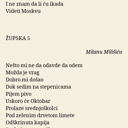
I ne znam da li ću ikada
Videti Moskvu
ŽUPSKA 5
Milanu Milišiću
Nešto mi ne da odavde da odem
Možda je vrag
Dobro mi došao
Dok sedim na stepenicama
Pijem pivo
Uskoro će Oktobar
Prolaze srednjoškolci
Pod zelenim drvetom limete
Odškrinuta kapija