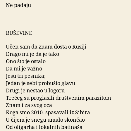
Ne padaju
RUŠEVINE
Učen sam da znam dosta o Rusiji
Drago mi je da je tako
Ono što je ostalo
Da mi je važno
Jesu tri pesnika;
Jedan je sebi probušio glavu
Drugi je nestao u logoru
Trećeg su proglasili društvenim parazitom
Znam i za svog oca
Koga smo 2010. spasavali iz Sibira
U čijem je snegu umalo skončao
Od oligarha i lokalnih batinaša