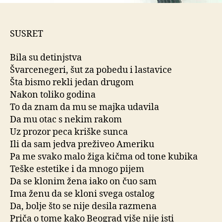
SUSRET
Bila su detinjstva
Švarcenegeri, šut za pobedu i lastavice
Šta bismo rekli jedan drugom
Nakon toliko godina
To da znam da mu se majka udavila
Da mu otac s nekim rakom
Uz prozor peca kriške sunca
Ili da sam jedva preživeo Ameriku
Pa me svako malo žiga kičma od tone kubika
Teške estetike i da mnogo pijem
Da se klonim žena iako on čuo sam
Ima ženu da se kloni svega ostalog
Da, bolje što se nije desila razmena
Priča o tome kako Beograd više nije isti