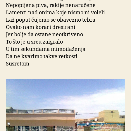
Nepopijena piva, rakije nenaručene
Lamenti nad onima koje nismo ni voleli
Laž poput čujemo se obavezno tebra
Ovako nam koraci dresirani
Jer bolje da ostane neotkriveno
To što je u srcu zaigralo
U tim sekundama mimoilaženja
Da ne kvarimo takve retkosti
Susretom