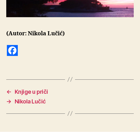
(Autor: Nikola Lučić)
←
Knjige u priči
→
Nikola Lučić