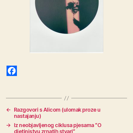
←
Razgovori s Alicom (ulomak proze u
nastajanju)
→
Iz neobjavljenog ciklusa pjesama “O
djetinjstvu zrnatih stvari”