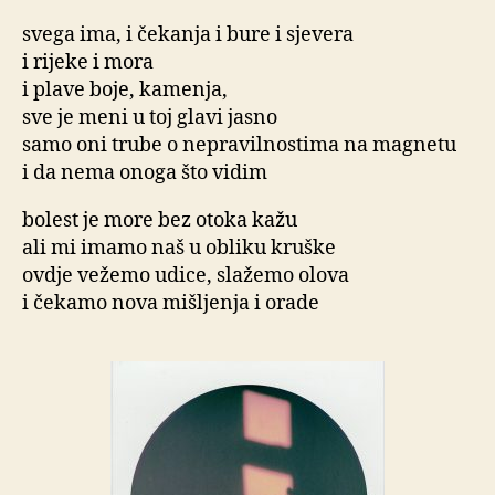
svega ima, i čekanja i bure i sjevera
i rijeke i mora
i plave boje, kamenja,
sve je meni u toj glavi jasno
samo oni trube o nepravilnostima na magnetu
i da nema onoga što vidim
bolest je more bez otoka kažu
ali mi imamo naš u obliku kruške
ovdje vežemo udice, slažemo olova
i čekamo nova mišljenja i orade