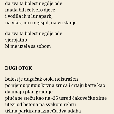
da sva ta bolest negdje ode
imala bih četvero djece
i vodila ih u lunapark,
na vlak, na ringišpil, na vrištanje
da sva ta bolest negdje ode
vjerojatno
bi me uzela sa sobom
DUGI OTOK
bolest je dugačak otok, neistražen
po njemu putuju krvna zrnca i crtaju karte kao
da imaju plan gradnje
pluća se stežu kao na -25 usred čakovečke zime
utezi od betona na svakom rebru
tišina parkirana između dva udaha