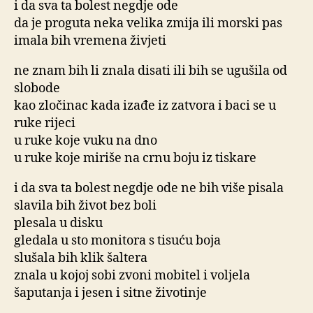
i da sva ta bolest negdje ode
da je proguta neka velika zmija ili morski pas
imala bih vremena živjeti
ne znam bih li znala disati ili bih se ugušila od
slobode
kao zločinac kada izađe iz zatvora i baci se u
ruke rijeci
u ruke koje vuku na dno
u ruke koje miriše na crnu boju iz tiskare
i da sva ta bolest negdje ode ne bih više pisala
slavila bih život bez boli
plesala u disku
gledala u sto monitora s tisuću boja
slušala bih klik šaltera
znala u kojoj sobi zvoni mobitel i voljela
šaputanja i jesen i sitne životinje