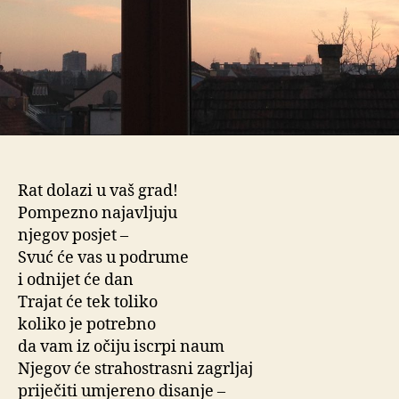
Rat dolazi u vaš grad!
Pompezno najavljuju
njegov posjet –
Svuć će vas u podrume
i odnijet će dan
Trajat će tek toliko
koliko je potrebno
da vam iz očiju iscrpi naum
Njegov će strahostrasni zagrljaj
priječiti umjereno disanje –