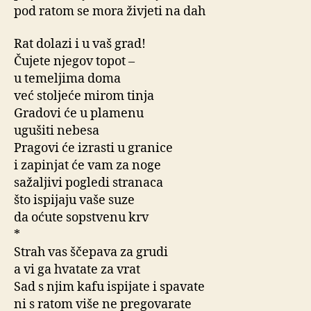
pod ratom se mora živjeti na dah
Rat dolazi i u vaš grad!
Čujete njegov topot –
u temeljima doma
već stoljeće mirom tinja
Gradovi će u plamenu
ugušiti nebesa
Pragovi će izrasti u granice
i zapinjat će vam za noge
sažaljivi pogledi stranaca
što ispijaju vaše suze
da oćute sopstvenu krv
*
Strah vas ščepava za grudi
a vi ga hvatate za vrat
Sad s njim kafu ispijate i spavate
ni s ratom više ne pregovarate