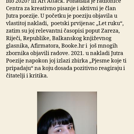
bio 2020? ili Art Attack. Pohađala je radionice
Centra za kreativno pisanje i aktivni je član
Jutra poezije. U početku je poeziju objavila u
vlastitoj nakladi, poetski prvijenac „Let ruku“,
zatim su joj relevantni časopisi poput Zareza,
Riječi, Republike, Balkanskog književnog
glasnika, Afirmatora, Booke.hr i još mnogih
zbornika objavili radove. 2021. u nakladi Jutra
Poezije napokon joj izlazi zbirka „Pjesme koje ti
pripadaju“ na koju dosada pozitivno reagiraju i
čitatelji i kritika.