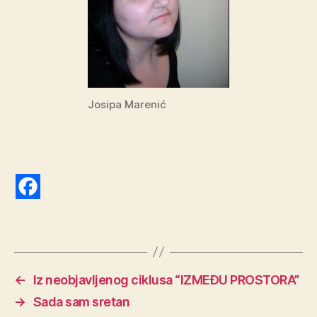
Josipa Marenić
←
Iz neobjavljenog ciklusa “IZMEĐU PROSTORA”
→
Sada sam sretan